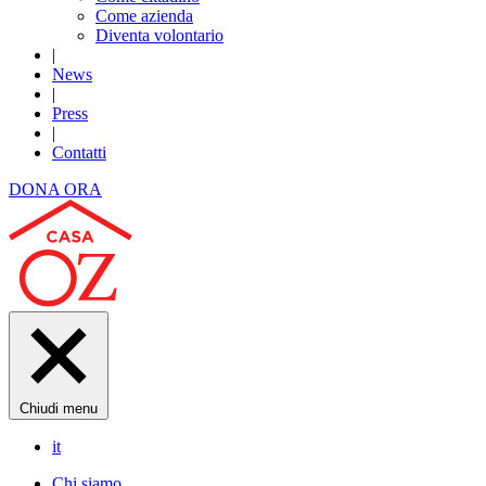
Come azienda
Diventa volontario
|
News
|
Press
|
Contatti
DONA ORA
Chiudi menu
it
Chi siamo