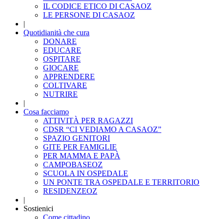
IL CODICE ETICO DI CASAOZ
LE PERSONE DI CASAOZ
|
Quotidianità che cura
DONARE
EDUCARE
OSPITARE
GIOCARE
APPRENDERE
COLTIVARE
NUTRIRE
|
Cosa facciamo
ATTIVITÀ PER RAGAZZI
CDSR “CI VEDIAMO A CASAOZ”
SPAZIO GENITORI
GITE PER FAMIGLIE
PER MAMMA E PAPÀ
CAMPOBASEOZ
SCUOLA IN OSPEDALE
UN PONTE TRA OSPEDALE E TERRITORIO
RESIDENZEOZ
|
Sostienici
Come cittadino