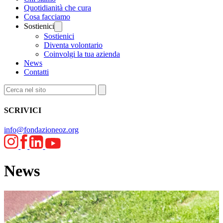
Quotidianità che cura
Cosa facciamo
Sostienici
Sostienici
Diventa volontario
Coinvolgi la tua azienda
News
Contatti
SCRIVICI
info@fondazioneoz.org
News