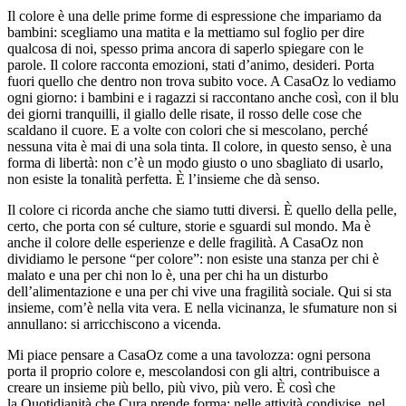
Il colore è una delle prime forme di espressione che impariamo da
bambini: scegliamo una matita e la mettiamo sul foglio per dire
qualcosa di noi, spesso prima ancora di saperlo spiegare con le
parole. Il colore racconta emozioni, stati d’animo, desideri. Porta
fuori quello che dentro non trova subito voce. A CasaOz lo vediamo
ogni giorno: i bambini e i ragazzi si raccontano anche così, con il blu
dei giorni tranquilli, il giallo delle risate, il rosso delle cose che
scaldano il cuore. E a volte con colori che si mescolano, perché
nessuna vita è mai di una sola tinta. Il colore, in questo senso, è una
forma di libertà: non c’è un modo giusto o uno sbagliato di usarlo,
non esiste la tonalità perfetta. È l’insieme che dà senso.
Il colore ci ricorda anche che siamo tutti diversi. È quello della pelle,
certo, che porta con sé culture, storie e sguardi sul mondo. Ma è
anche il colore delle esperienze e delle fragilità. A CasaOz non
dividiamo le persone “per colore”: non esiste una stanza per chi è
malato e una per chi non lo è, una per chi ha un disturbo
dell’alimentazione e una per chi vive una fragilità sociale. Qui si sta
insieme, com’è nella vita vera. E nella vicinanza, le sfumature non si
annullano: si arricchiscono a vicenda.
Mi piace pensare a CasaOz come a una tavolozza: ogni persona
porta il proprio colore e, mescolandosi con gli altri, contribuisce a
creare un insieme più bello, più vivo, più vero. È così che
la Quotidianità che Cura prende forma: nelle attività condivise, nel