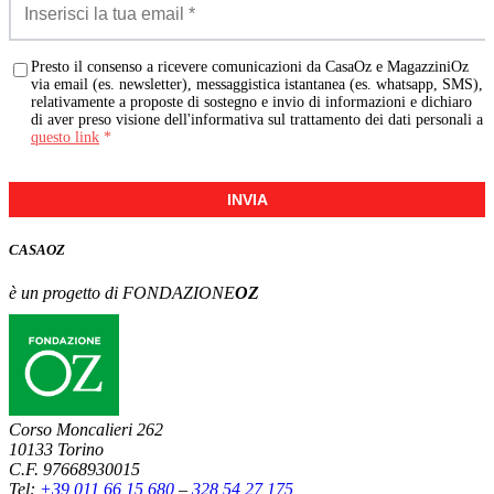
Presto il consenso a ricevere comunicazioni da CasaOz e MagazziniOz
via email (es. newsletter), messaggistica istantanea (es. whatsapp, SMS),
relativamente a proposte di sostegno e invio di informazioni e dichiaro
di aver preso visione dell'informativa sul trattamento dei dati personali a
questo link
*
INVIA
CASA
OZ
è un progetto di FONDAZIONE
OZ
Corso Moncalieri 262
10133 Torino
C.F. 97668930015
Tel:
+39 011 66 15 680
–
328 54 27 175