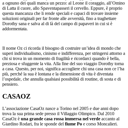
a ognuno dei quali manca un pezzo: al Leone il coraggio, all’Omino
di Latta il cuore, allo Spaventapasseri il cervello. Eppure, è proprio
questa mancanza che li rende speciali e capaci di trovare insieme
soluzioni originali per far fronte alle avversità, fino a traghettare
Dorothy sana e salva al di là del campo di papaveri in cui si è
addormentata.
Il nome Oz ci ricorda il bisogno di costruire un’idea di mondo che
superi individualismo, cinismo e indifferenza, per stringersi attorno a
chi si trova in un momento di fragilità e ricordarci quando è bella,
preziosa e sfuggente la vita. Alla fine del suo viaggio Dorothy torna
a casa. Questo, per noi, significa accogliere chi una casa non ce l’ha
più, perché la sua è lontana e la dimensione di vita è diventata
l’ospedale, che annulla qualsiasi possibilità di routine, di sosta e di
pensiero.
CASA
OZ
L’associazione CasaOz nasce a Torino nel 2005 e due anni dopo
trova la sua prima sede presso il Villaggio Olimpico. Dal 2010
CasaOz è
una grande casa rossa immersa nel verde
accanto al
Giardino Rodari, fra le sponde del
fiume Po
e corso Moncalieri.