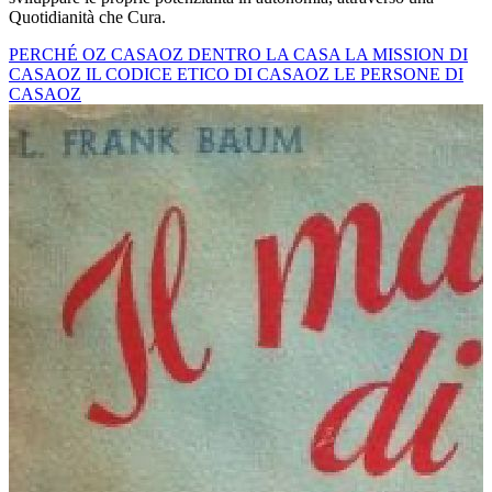
Quotidianità che Cura.
PERCHÉ OZ
CASAOZ
DENTRO LA CASA
LA MISSION DI
CASAOZ
IL CODICE ETICO DI CASAOZ
LE PERSONE DI
CASAOZ