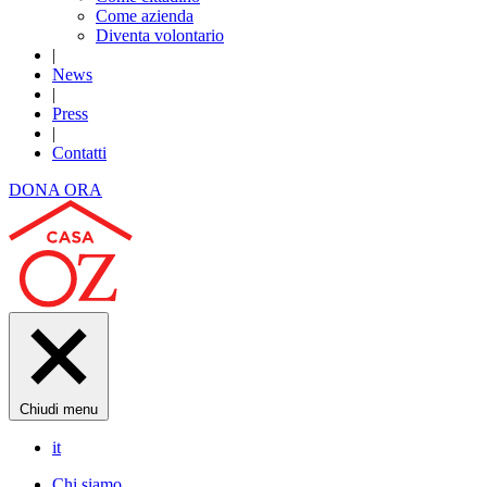
Come azienda
Diventa volontario
|
News
|
Press
|
Contatti
DONA ORA
Chiudi menu
it
Chi siamo