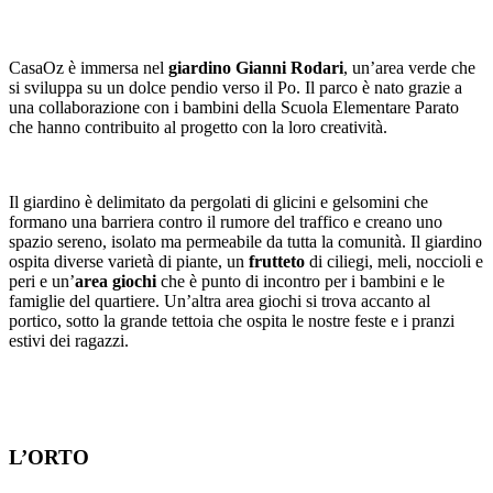
CasaOz è immersa nel
giardino Gianni Rodari
, un’area verde che
si sviluppa su un dolce pendio verso il Po. Il parco è nato grazie a
una collaborazione con i bambini della Scuola Elementare Parato
che hanno contribuito al progetto con la loro creatività.
Il giardino è delimitato da pergolati di glicini e gelsomini che
formano una barriera contro il rumore del traffico e creano uno
spazio sereno, isolato ma permeabile da tutta la comunità. Il giardino
ospita diverse varietà di piante, un
frutteto
di ciliegi, meli, noccioli e
peri e un’
area giochi
che è punto di incontro per i bambini e le
famiglie del quartiere. Un’altra area giochi si trova accanto al
portico, sotto la grande tettoia che ospita le nostre feste e i pranzi
estivi dei ragazzi.
L’ORTO