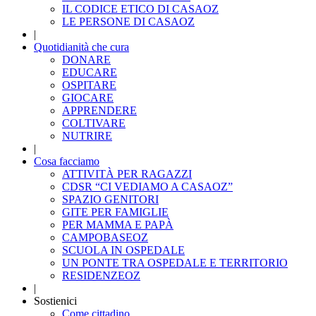
IL CODICE ETICO DI CASAOZ
LE PERSONE DI CASAOZ
|
Quotidianità che cura
DONARE
EDUCARE
OSPITARE
GIOCARE
APPRENDERE
COLTIVARE
NUTRIRE
|
Cosa facciamo
ATTIVITÀ PER RAGAZZI
CDSR “CI VEDIAMO A CASAOZ”
SPAZIO GENITORI
GITE PER FAMIGLIE
PER MAMMA E PAPÀ
CAMPOBASEOZ
SCUOLA IN OSPEDALE
UN PONTE TRA OSPEDALE E TERRITORIO
RESIDENZEOZ
|
Sostienici
Come cittadino