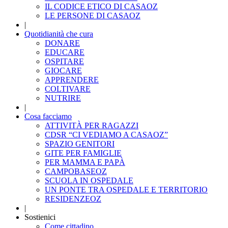
IL CODICE ETICO DI CASAOZ
LE PERSONE DI CASAOZ
|
Quotidianità che cura
DONARE
EDUCARE
OSPITARE
GIOCARE
APPRENDERE
COLTIVARE
NUTRIRE
|
Cosa facciamo
ATTIVITÀ PER RAGAZZI
CDSR “CI VEDIAMO A CASAOZ”
SPAZIO GENITORI
GITE PER FAMIGLIE
PER MAMMA E PAPÀ
CAMPOBASEOZ
SCUOLA IN OSPEDALE
UN PONTE TRA OSPEDALE E TERRITORIO
RESIDENZEOZ
|
Sostienici
Come cittadino