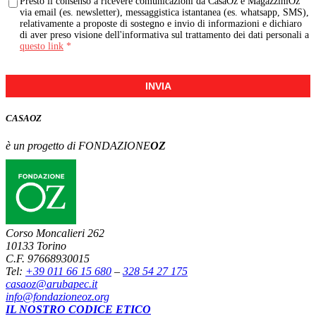
Presto il consenso a ricevere comunicazioni da CasaOz e MagazziniOz
via email (es. newsletter), messaggistica istantanea (es. whatsapp, SMS),
relativamente a proposte di sostegno e invio di informazioni e dichiaro
di aver preso visione dell'informativa sul trattamento dei dati personali a
questo link
*
INVIA
CASA
OZ
è un progetto di FONDAZIONE
OZ
Corso Moncalieri 262
10133 Torino
C.F. 97668930015
Tel:
+39 011 66 15 680
–
328 54 27 175
casaoz@arubapec.it
info@fondazioneoz.org
IL NOSTRO CODICE ETICO