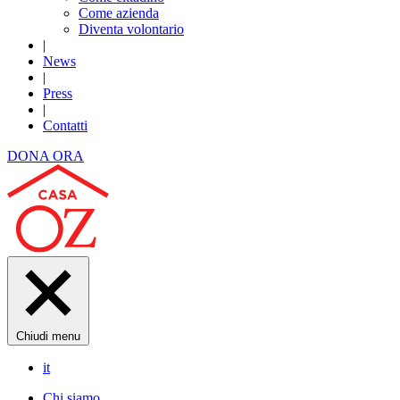
Come azienda
Diventa volontario
|
News
|
Press
|
Contatti
DONA ORA
Chiudi menu
it
Chi siamo