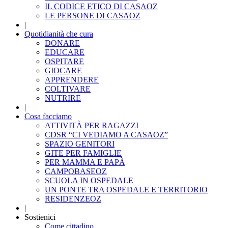
IL CODICE ETICO DI CASAOZ
LE PERSONE DI CASAOZ
|
Quotidianità che cura
DONARE
EDUCARE
OSPITARE
GIOCARE
APPRENDERE
COLTIVARE
NUTRIRE
|
Cosa facciamo
ATTIVITÀ PER RAGAZZI
CDSR “CI VEDIAMO A CASAOZ”
SPAZIO GENITORI
GITE PER FAMIGLIE
PER MAMMA E PAPÀ
CAMPOBASEOZ
SCUOLA IN OSPEDALE
UN PONTE TRA OSPEDALE E TERRITORIO
RESIDENZEOZ
|
Sostienici
Come cittadino