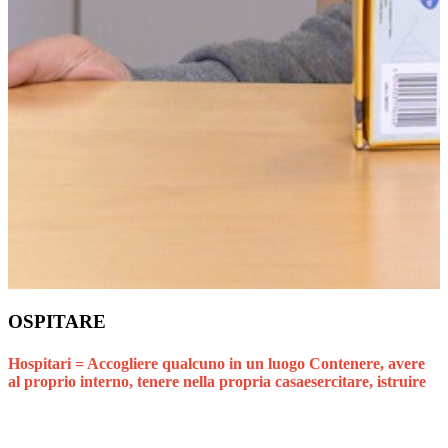
OSPITARE
Hospitari = Accogliere qualcuno in un luogo Contenere, avere
al proprio interno, tenere nella propria casaesercitare, istruire