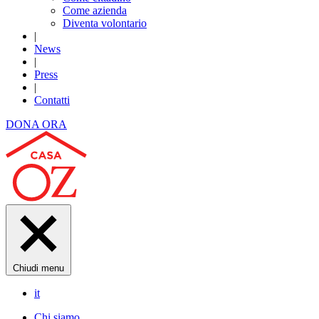
Come azienda
Diventa volontario
|
News
|
Press
|
Contatti
DONA ORA
Chiudi menu
it
Chi siamo