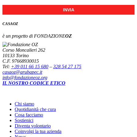
INVIA
CASA
OZ
è un progetto di FONDAZIONE
OZ
Corso Moncalieri 262
10133 Torino
C.F. 97668930015
Tel:
+39 011 66 15 680
–
328 54 27 175
casaoz@arubapec.it
info@fondazioneoz.org
IL NOSTRO CODICE ETICO
Chi siamo
Quotidianità che cura
Cosa facciamo
Sostienici
Diventa volontario
Coinvolgi la tua azienda
News