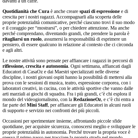
davanti a un caffè.
Quotidianità che Cura
è anche creare
spazi di espressione
e di
crescita per i nostri ragazzi. Accompagnarli alla scoperta delle
proprie potenzialità comunicative, perché ciascuno trovi il suo modo
e il coraggio per “mostrarsi”, o per chiedere attenzione. Ma anche
perché comprendano, diventando grandi, che prendere la parola è
ritagliarsi un ruolo
, assumersi la responsabilità di esprimere un
pensiero, di essere qualcuno in relazione al contesto che ci circonda
e agli altri.
Le nostre attività sono pensate per affiancare i ragazzi in percorsi di
riflessione, crescita e autonomia
. Ogni settimana, affiancati dagli
Educatori di CasaOz e dai Maestri specializzati nelle diverse
discipline, i nostri giovani ospiti hanno la possibilità di mettersi alla
prova con le sessioni di musica, teatro, espressione corporea, con i
laboratori creativi, in cucina, con le attività sportive che vanno dalle
arti marziali ai giochi di squadra. Fra i più grandi, c’è chi esplora il
mondo del videogiornalismo, con la
RedazioneOz
, e c’è chi entra a
far parte del
Mini Staff
, per affiancare gli Educatori in alcuni ruoli
di supporto e servizio nei confronti dei più piccoli.
Occasioni per sperimentare insieme, affrontando piccole sfide
quotidiane, per acquisire sicurezza, conoscersi meglio e sviluppare le
proprie potenzialità in autonomia. Perché trovare la propria voce è
spesso il primo passo per tracciare la propria strada nel mondo.