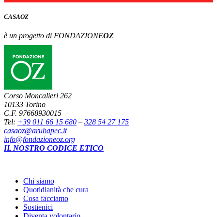
CASA
OZ
è un progetto di FONDAZIONE
OZ
Corso Moncalieri 262
10133 Torino
C.F. 97668930015
Tel:
+39 011 66 15 680
–
328 54 27 175
casaoz@arubapec.it
info@fondazioneoz.org
IL NOSTRO CODICE ETICO
Chi siamo
Quotidianità che cura
Cosa facciamo
Sostienici
Diventa volontario