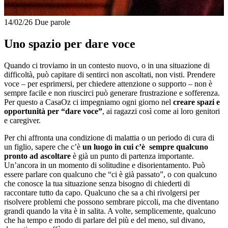
14/02/26
Due parole
Uno spazio per dare voce
Quando ci troviamo in un contesto nuovo, o in una situazione di
difficoltà, può capitare di sentirci non ascoltati, non visti. Prendere
voce – per esprimersi, per chiedere attenzione o supporto – non è
sempre facile e non riuscirci può generare frustrazione e sofferenza.
Per questo a CasaOz ci impegniamo ogni giorno nel
creare spazi e
opportunità per “dare voce”
, ai ragazzi così come ai loro genitori
e caregiver.
Per chi affronta una condizione di malattia o un periodo di cura di
un figlio, sapere che c’è
un luogo in cui c’è sempre qualcuno
pronto ad ascoltare
è già un punto di partenza importante.
Un’ancora in un momento di solitudine e disorientamento. Può
essere parlare con qualcuno che “ci è già passato”, o con qualcuno
che conosce la tua situazione senza bisogno di chiederti di
raccontare tutto da capo. Qualcuno che sa a chi rivolgersi per
risolvere problemi che possono sembrare piccoli, ma che diventano
grandi quando la vita è in salita. A volte, semplicemente, qualcuno
che ha tempo e modo di parlare del più e del meno, sul divano,