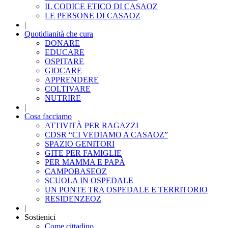
IL CODICE ETICO DI CASAOZ
LE PERSONE DI CASAOZ
|
Quotidianità che cura
DONARE
EDUCARE
OSPITARE
GIOCARE
APPRENDERE
COLTIVARE
NUTRIRE
|
Cosa facciamo
ATTIVITÀ PER RAGAZZI
CDSR “CI VEDIAMO A CASAOZ”
SPAZIO GENITORI
GITE PER FAMIGLIE
PER MAMMA E PAPÀ
CAMPOBASEOZ
SCUOLA IN OSPEDALE
UN PONTE TRA OSPEDALE E TERRITORIO
RESIDENZEOZ
|
Sostienici
Come cittadino