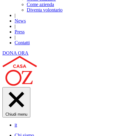
Come azienda
Diventa volontario
|
News
|
Press
|
Contatti
DONA ORA
Chiudi menu
it
Chi siamo