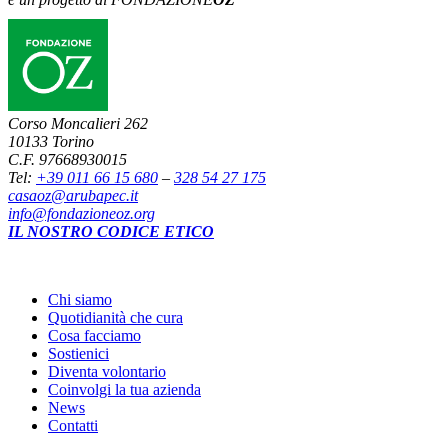
Corso Moncalieri 262
10133 Torino
C.F. 97668930015
Tel:
+39 011 66 15 680
–
328 54 27 175
casaoz@arubapec.it
info@fondazioneoz.org
IL NOSTRO CODICE ETICO
Chi siamo
Quotidianità che cura
Cosa facciamo
Sostienici
Diventa volontario
Coinvolgi la tua azienda
News
Contatti