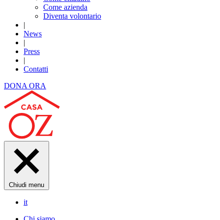
Come azienda
Diventa volontario
|
News
|
Press
|
Contatti
DONA ORA
Chiudi menu
it
Chi siamo