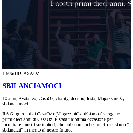
13/06/18
CASAOZ
SBILANCIAMOCI
10 anni, Avataneo, CasaOz, charity, decimo, festa, MagazziniOz,
sbilanciamoci
Il 6 Giugno noi di CasaOz e MagazziniOz abbiamo festeggiato i
primi dieci anni di CasaOz. É stata un’ottima occasione per
incontrare i nostri sostenitori, che poi sono anche amici, e ci siamo “
sbilanciati” in merito al nostro futuro.