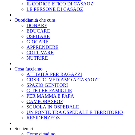
IL CODICE ETICO DI CASAOZ
LE PERSONE DI CASAOZ
|
Quotidianità che cura
DONARE
EDUCARE
OSPITARE
GIOCARE
APPRENDERE
COLTIVARE
NUTRIRE
|
Cosa facciamo
ATTIVITÀ PER RAGAZZI
CDSR “CI VEDIAMO A CASAOZ”
SPAZIO GENITORI
GITE PER FAMIGLIE
PER MAMMA E PAPÀ
CAMPOBASEOZ
SCUOLA IN OSPEDALE
UN PONTE TRA OSPEDALE E TERRITORIO
RESIDENZEOZ
|
Sostienici
Come cittadino