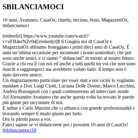
SBILANCIAMOCI
10 anni, Avataneo, CasaOz, charity, decimo, festa, MagazziniOz,
sbilanciamoci
[embedyt] https://www.youtube.com/watch?
v=uFB4erNZe94[/embedyt]Il 6 Giugno noi di CasaOz e
MagazziniOz abbiamo festeggiato i primi dieci anni di CasaOz. É
stata un’ottima occasione per incontrare i nostri sostenitori, che poi
sono anche amici, e ci siamo “ sbilanciati” in merito al nostro futuro.
Grazie a chi era lì con noi ed anche a tutti quelli tra voi che non sono
riusciti a raggiungerci ma avrebbero voluto farlo. Il tempo non è
stato davvero amico.
Un ringraziamento particolare per esser stati a noi vicini lo vogliamo
mandare
a Don Luigi Ciotti, Luciana Delle Donne, Marco Lucchini,
Andrea Bonsignori con i quali continueremo ad intrecciare strade.
Ad Alessandro Avataneo che anche questa volta ha trovato le parole
più giuste per raccontare di noi.
E infine a Carlo Mazzini che ci affianca con grande professionalità e
trovando sempre il modo giusto per farlo.
Ora la parola passa a voi.
Fateci sapere se vi sbilancerete per i prossimi 10 anni di CasaOz!
#
sbilanciamoci18