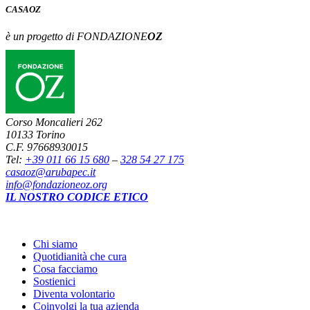
CASA
OZ
è un progetto di FONDAZIONE
OZ
Corso Moncalieri 262
10133 Torino
C.F. 97668930015
Tel:
+39 011 66 15 680
–
328 54 27 175
casaoz@arubapec.it
info@fondazioneoz.org
IL NOSTRO CODICE ETICO
Chi siamo
Quotidianità che cura
Cosa facciamo
Sostienici
Diventa volontario
Coinvolgi la tua azienda