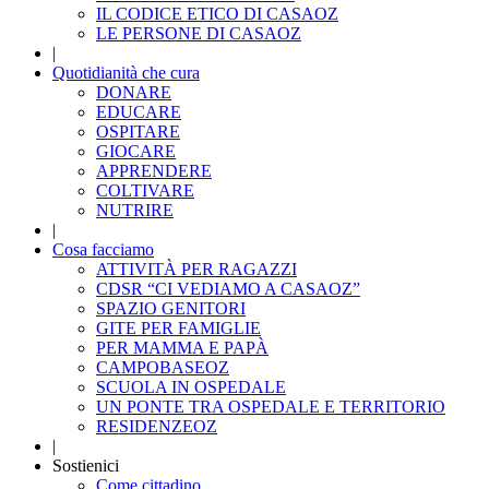
IL CODICE ETICO DI CASAOZ
LE PERSONE DI CASAOZ
|
Quotidianità che cura
DONARE
EDUCARE
OSPITARE
GIOCARE
APPRENDERE
COLTIVARE
NUTRIRE
|
Cosa facciamo
ATTIVITÀ PER RAGAZZI
CDSR “CI VEDIAMO A CASAOZ”
SPAZIO GENITORI
GITE PER FAMIGLIE
PER MAMMA E PAPÀ
CAMPOBASEOZ
SCUOLA IN OSPEDALE
UN PONTE TRA OSPEDALE E TERRITORIO
RESIDENZEOZ
|
Sostienici
Come cittadino