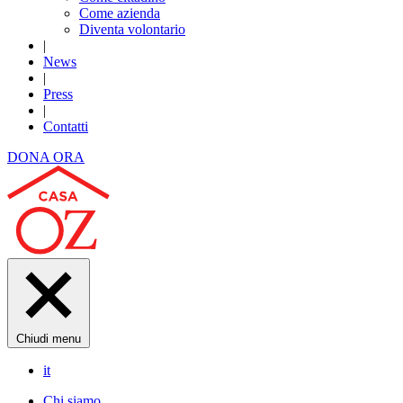
Come azienda
Diventa volontario
|
News
|
Press
|
Contatti
DONA ORA
Chiudi menu
it
Chi siamo