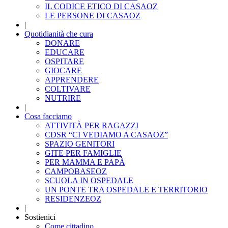
IL CODICE ETICO DI CASAOZ
LE PERSONE DI CASAOZ
|
Quotidianità che cura
DONARE
EDUCARE
OSPITARE
GIOCARE
APPRENDERE
COLTIVARE
NUTRIRE
|
Cosa facciamo
ATTIVITÀ PER RAGAZZI
CDSR “CI VEDIAMO A CASAOZ”
SPAZIO GENITORI
GITE PER FAMIGLIE
PER MAMMA E PAPÀ
CAMPOBASEOZ
SCUOLA IN OSPEDALE
UN PONTE TRA OSPEDALE E TERRITORIO
RESIDENZEOZ
|
Sostienici
Come cittadino