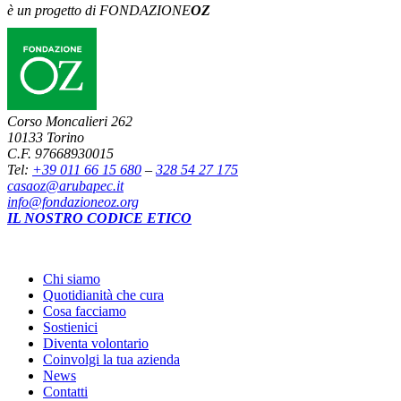
è un progetto di FONDAZIONE
OZ
Corso Moncalieri 262
10133 Torino
C.F. 97668930015
Tel:
+39 011 66 15 680
–
328 54 27 175
casaoz@arubapec.it
info@fondazioneoz.org
IL NOSTRO CODICE ETICO
Chi siamo
Quotidianità che cura
Cosa facciamo
Sostienici
Diventa volontario
Coinvolgi la tua azienda
News
Contatti