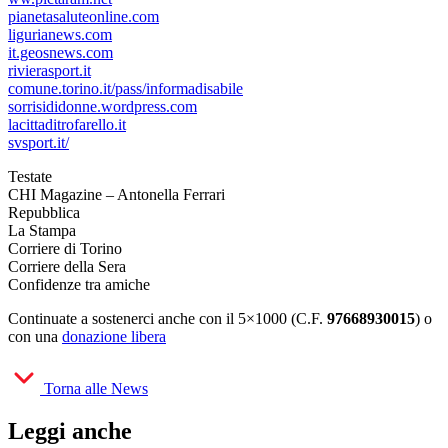
pianetasaluteonline.com
ligurianews.com
it.geosnews.com
rivierasport.it
comune.torino.it/pass/informadisabile
sorrisididonne.wordpress.com
lacittaditrofarello.it
svsport.it/
Testate
CHI Magazine – Antonella Ferrari
Repubblica
La Stampa
Corriere di Torino
Corriere della Sera
Confidenze tra amiche
Continuate a sostenerci anche con il 5×1000 (C.F.
97668930015
) o
con una
donazione libera
Torna alle News
Leggi anche