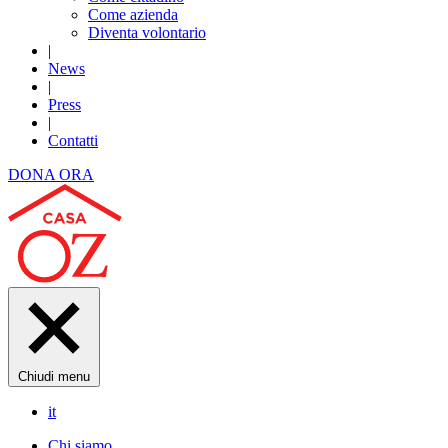
Come azienda
Diventa volontario
|
News
|
Press
|
Contatti
DONA ORA
Chiudi menu
it
Chi siamo