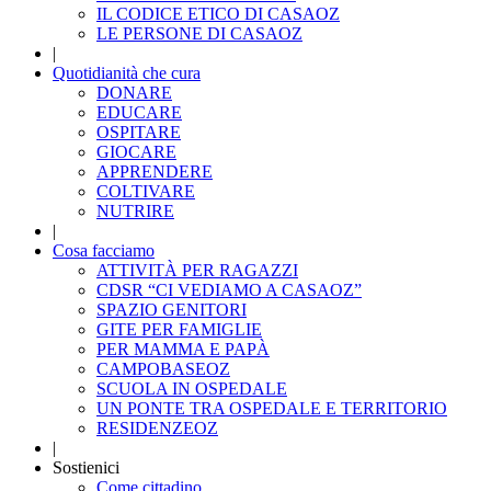
IL CODICE ETICO DI CASAOZ
LE PERSONE DI CASAOZ
|
Quotidianità che cura
DONARE
EDUCARE
OSPITARE
GIOCARE
APPRENDERE
COLTIVARE
NUTRIRE
|
Cosa facciamo
ATTIVITÀ PER RAGAZZI
CDSR “CI VEDIAMO A CASAOZ”
SPAZIO GENITORI
GITE PER FAMIGLIE
PER MAMMA E PAPÀ
CAMPOBASEOZ
SCUOLA IN OSPEDALE
UN PONTE TRA OSPEDALE E TERRITORIO
RESIDENZEOZ
|
Sostienici
Come cittadino