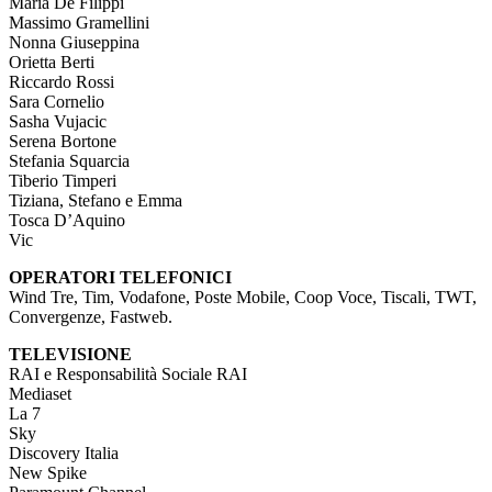
Maria De Filippi
Massimo Gramellini
Nonna Giuseppina
Orietta Berti
Riccardo Rossi
Sara Cornelio
Sasha Vujacic
Serena Bortone
Stefania Squarcia
Tiberio Timperi
Tiziana, Stefano e Emma
Tosca D’Aquino
Vic
OPERATORI TELEFONICI
Wind Tre, Tim, Vodafone, Poste Mobile, Coop Voce, Tiscali, TWT,
Convergenze, Fastweb.
TELEVISIONE
RAI e Responsabilità Sociale RAI
Mediaset
La 7
Sky
Discovery Italia
New Spike