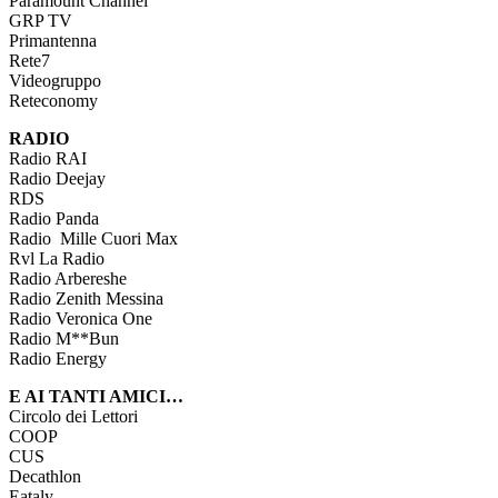
Paramount Channel
GRP TV
Primantenna
Rete7
Videogruppo
Reteconomy
RADIO
Radio RAI
Radio Deejay
RDS
Radio Panda
Radio Mille Cuori Max
Rvl La Radio
Radio Arbereshe
Radio Zenith Messina
Radio Veronica One
Radio M**Bun
Radio Energy
E AI TANTI AMICI…
Circolo dei Lettori
COOP
CUS
Decathlon
Eataly