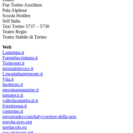
Fiat Torino Auxilium
Pala Alpitour
Scuola Holden
Self Italia
Taxi Torino 5737 – 5730
Teatro Regio
Teatro Stabile di Torino
Web
Lastampa.it
Famigliacristiana.it
Torinoggi.it
giornalelavoce.it
Lineaitaliapiemonte.it
Vita.it
Inoltrepo.it
messinamagazine.it
targatocn.it
valledaostaglocal.it
fctorinospa.it
custorino.it
pressreader.com/italy/corriere-della-sera
gravita-zero.org
spettacolo.eu
ww.pictaram.net