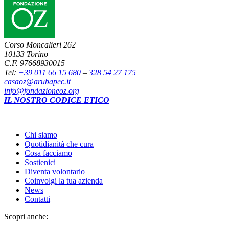
Corso Moncalieri 262
10133 Torino
C.F. 97668930015
Tel:
+39 011 66 15 680
–
328 54 27 175
casaoz@arubapec.it
info@fondazioneoz.org
IL NOSTRO CODICE ETICO
Chi siamo
Quotidianità che cura
Cosa facciamo
Sostienici
Diventa volontario
Coinvolgi la tua azienda
News
Contatti
Scopri anche: