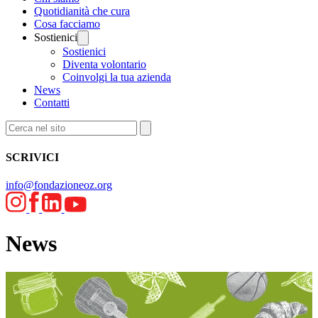
Quotidianità che cura
Cosa facciamo
Sostienici
Sostienici
Diventa volontario
Coinvolgi la tua azienda
News
Contatti
SCRIVICI
info@fondazioneoz.org
News