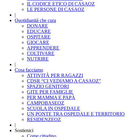
IL CODICE ETICO DI CASAOZ
LE PERSONE DI CASAOZ
|
Quotidianità che cura
DONARE
EDUCARE
OSPITARE
GIOCARE
APPRENDERE
COLTIVARE
NUTRIRE
|
Cosa facciamo
ATTIVITÀ PER RAGAZZI
CDSR “CI VEDIAMO A CASAOZ”
SPAZIO GENITORI
GITE PER FAMIGLIE
PER MAMMA E PAPÀ
CAMPOBASEOZ
SCUOLA IN OSPEDALE
UN PONTE TRA OSPEDALE E TERRITORIO
RESIDENZEOZ
|
Sostienici
Come cittadino