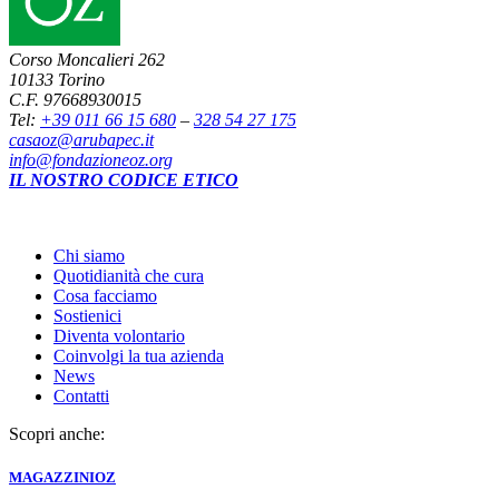
Corso Moncalieri 262
10133 Torino
C.F. 97668930015
Tel:
+39 011 66 15 680
–
328 54 27 175
casaoz@arubapec.it
info@fondazioneoz.org
IL NOSTRO CODICE ETICO
Chi siamo
Quotidianità che cura
Cosa facciamo
Sostienici
Diventa volontario
Coinvolgi la tua azienda
News
Contatti
Scopri anche:
MAGAZZINI
OZ