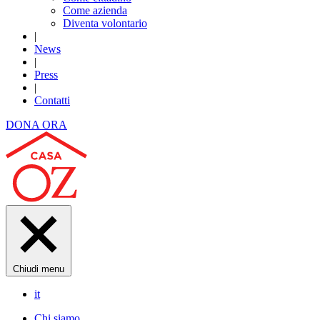
Come azienda
Diventa volontario
|
News
|
Press
|
Contatti
DONA ORA
Chiudi menu
it
Chi siamo