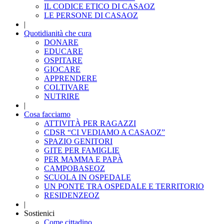
IL CODICE ETICO DI CASAOZ
LE PERSONE DI CASAOZ
|
Quotidianità che cura
DONARE
EDUCARE
OSPITARE
GIOCARE
APPRENDERE
COLTIVARE
NUTRIRE
|
Cosa facciamo
ATTIVITÀ PER RAGAZZI
CDSR “CI VEDIAMO A CASAOZ”
SPAZIO GENITORI
GITE PER FAMIGLIE
PER MAMMA E PAPÀ
CAMPOBASEOZ
SCUOLA IN OSPEDALE
UN PONTE TRA OSPEDALE E TERRITORIO
RESIDENZEOZ
|
Sostienici
Come cittadino