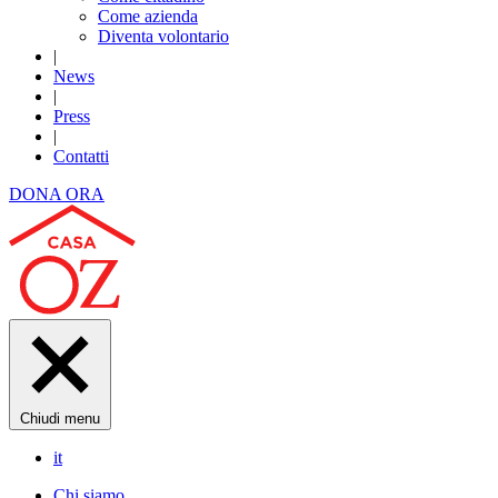
Come azienda
Diventa volontario
|
News
|
Press
|
Contatti
DONA ORA
Chiudi menu
it
Chi siamo