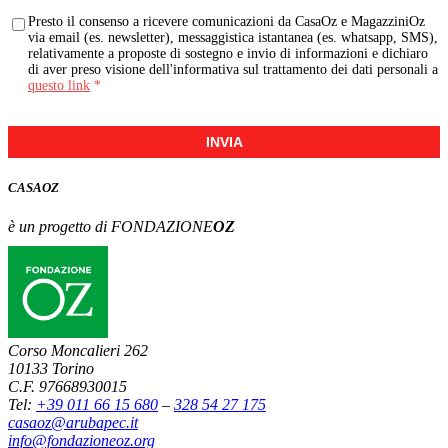
Presto il consenso a ricevere comunicazioni da CasaOz e MagazziniOz
via email (es. newsletter), messaggistica istantanea (es. whatsapp, SMS),
relativamente a proposte di sostegno e invio di informazioni e dichiaro
di aver preso visione dell'informativa sul trattamento dei dati personali a
questo link
*
INVIA
CASA
OZ
è un progetto di FONDAZIONE
OZ
Corso Moncalieri 262
10133 Torino
C.F. 97668930015
Tel:
+39 011 66 15 680
–
328 54 27 175
casaoz@arubapec.it
info@fondazioneoz.org