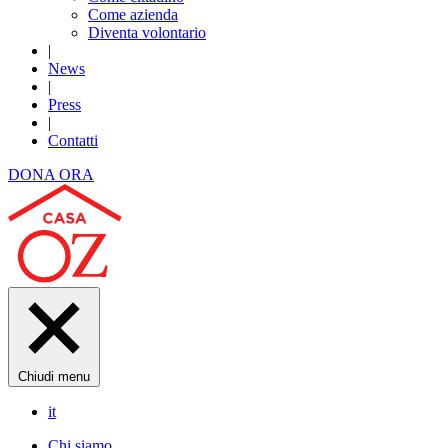
Come azienda
Diventa volontario
|
News
|
Press
|
Contatti
DONA ORA
Chiudi menu
it
Chi siamo