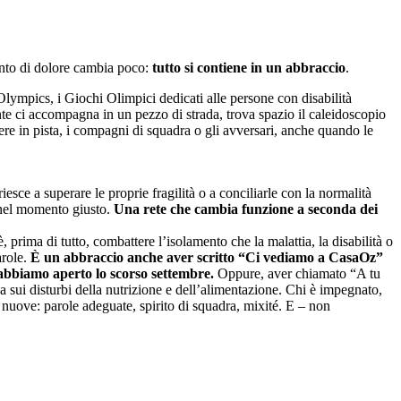
nto di dolore cambia poco:
tutto si contiene in un abbraccio
.
l Olympics, i Giochi Olimpici dedicati alle persone con disabilità
nte ci accompagna in un pezzo di strada, trova spazio il caleidoscopio
ere in pista, i compagni di squadra o gli avversari, anche quando le
esce a superare le proprie fragilità o a conciliarle con la normalità
e nel momento giusto.
Una rete che cambia funzione a seconda dei
prima di tutto, combattere l’isolamento che la malattia, la disabilità o
arole.
È un abbraccio anche aver scritto “Ci vediamo a CasaOz”
he abbiamo aperto lo scorso settembre.
Oppure, aver chiamato “A tu
a sui disturbi della nutrizione e dell’alimentazione. Chi è impegnato,
 nuove: parole adeguate, spirito di squadra, mixité. E – non