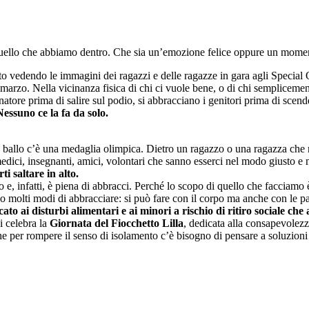
 quello che abbiamo dentro. Che sia un’emozione felice oppure un mome
ensato vedendo le immagini dei ragazzi e delle ragazze in gara agli Specia
 marzo. Nella vicinanza fisica di chi ci vuole bene, o di chi sempliceme
atore prima di salire sul podio, si abbracciano i genitori prima di scend
Nessuno ce la fa da solo.
n ballo c’è una medaglia olimpica. Dietro un ragazzo o una ragazza che ri
i, medici, insegnanti, amici, volontari che sanno esserci nel modo giusto 
ti saltare in alto.
infatti, è piena di abbracci. Perché lo scopo di quello che facciamo è, 
ono molti modi di abbracciare: si può fare con il corpo ma anche con le p
ato ai disturbi alimentari e ai minori a rischio di ritiro sociale c
si celebra la
Giornata del Fiocchetto Lilla
, dedicata alla consapevolezz
e per rompere il senso di isolamento c’è bisogno di pensare a soluzioni