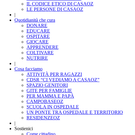
IL CODICE ETICO DI CASAOZ
LE PERSONE DI CASAOZ
|
Quotidianità che cura
DONARE
EDUCARE
OSPITARE
GIOCARE
APPRENDERE
COLTIVARE
NUTRIRE
|
Cosa facciamo
ATTIVITÀ PER RAGAZZI
CDSR “CI VEDIAMO A CASAOZ”
SPAZIO GENITORI
GITE PER FAMIGLIE
PER MAMMA E PAPÀ
CAMPOBASEOZ
SCUOLA IN OSPEDALE
UN PONTE TRA OSPEDALE E TERRITORIO
RESIDENZEOZ
|
Sostienici
Come cittadino