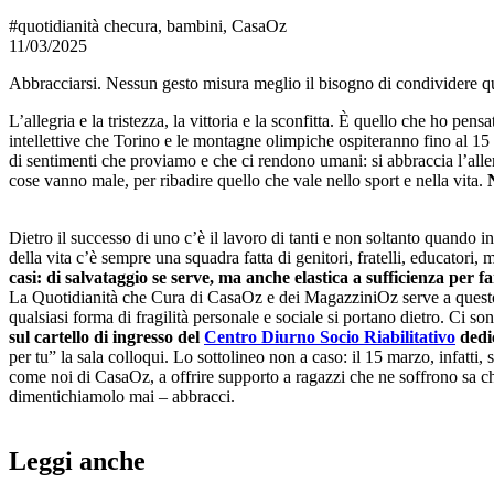
#quotidianità checura, bambini, CasaOz
11/03/2025
Abbracciarsi. Nessun gesto misura meglio il bisogno di condividere
L’allegria e la tristezza, la vittoria e la sconfitta. È quello che ho p
intellettive che Torino e le montagne olimpiche ospiteranno fino al 15
di sentimenti che proviamo e che ci rendono umani: si abbraccia l’allen
cose vanno male, per ribadire quello che vale nello sport e nella vita.
Dietro il successo di uno c’è il lavoro di tanti e non soltanto quando i
della vita c’è sempre una squadra fatta di genitori, fratelli, educator
casi: di salvataggio se serve, ma anche elastica a sufficienza per far
La Quotidianità che Cura di CasaOz e dei MagazziniOz serve a questo e, 
qualsiasi forma di fragilità personale e sociale si portano dietro. Ci s
sul cartello di ingresso del
Centro Diurno Socio Riabilitativo
dedic
per tu” la sala colloqui. Lo sottolineo non a caso: il 15 marzo, infatti, 
come noi di CasaOz, a offrire supporto a ragazzi che ne soffrono sa ch
dimentichiamolo mai – abbracci.
Leggi anche