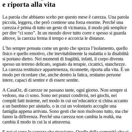
e riporta alla vita
La parola che abbiamo scelto per questo mese è carezza. Una parola
piccola, leggera, che però contiene una forza enorme. Perché una
carezza è prima di tutto un gesto di vicinanza, il modo più semplice
per dire “ci sono”. In un mondo dove tutto corre e spesso si guarda
altrove, la carezza ferma il tempo e accorcia le distanze.
L’ho sempre pensata come un gesto che spezza l’isolamento, quello
fisico e quello emotivo, che inevitabilmente la malattia o la disabilità
si portano dietro. Nei momenti di fragilità, infatti, il corpo diventa
spesso un terreno delicato, segnato da terapie, cicatrici, stanchezze.
La carezza restituisce appartenenza, riconnette, riporta alla vita. È un
modo per ricordare che, anche dentro la fatica, restiamo persone
intere, capaci di sentire e di essere sentite.
A CasaOz, di carezze ne passano tante, ogni giorno. Non sempre si
vedono, ma ci sono. Sono nei pranzi condivisi, nei giochi, nei
compiti fatti insieme, nel modo in cui un’educatrice si china accanto
a un bambino per aiutarlo, o in cui un volontario accoglie una
famiglia appena arrivata. Sono gesti che non risolvono tutto, ma che
fanno la differenza. Perché una carezza non cambia la realtà, ma
cambia il modo in cui la si attraversa.
E poi ci sono le carezze che riceviamo. Quelle della comunità che ci