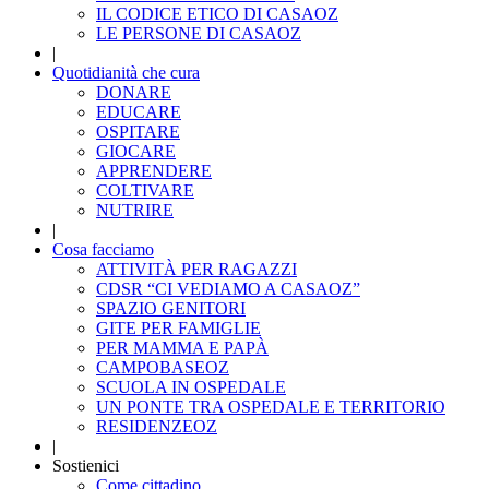
IL CODICE ETICO DI CASAOZ
LE PERSONE DI CASAOZ
|
Quotidianità che cura
DONARE
EDUCARE
OSPITARE
GIOCARE
APPRENDERE
COLTIVARE
NUTRIRE
|
Cosa facciamo
ATTIVITÀ PER RAGAZZI
CDSR “CI VEDIAMO A CASAOZ”
SPAZIO GENITORI
GITE PER FAMIGLIE
PER MAMMA E PAPÀ
CAMPOBASEOZ
SCUOLA IN OSPEDALE
UN PONTE TRA OSPEDALE E TERRITORIO
RESIDENZEOZ
|
Sostienici
Come cittadino