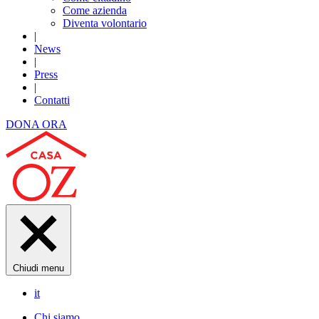
Come azienda
Diventa volontario
|
News
|
Press
|
Contatti
DONA ORA
Chiudi menu
it
Chi siamo