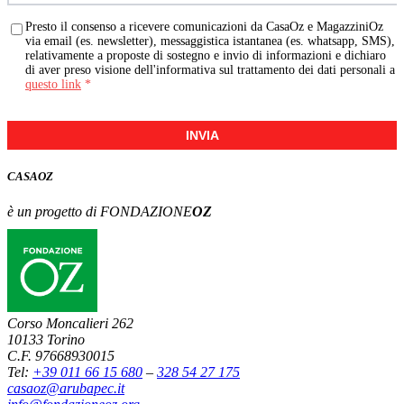
Presto il consenso a ricevere comunicazioni da CasaOz e MagazziniOz
via email (es. newsletter), messaggistica istantanea (es. whatsapp, SMS),
relativamente a proposte di sostegno e invio di informazioni e dichiaro
di aver preso visione dell'informativa sul trattamento dei dati personali a
questo link
*
INVIA
CASA
OZ
è un progetto di FONDAZIONE
OZ
Corso Moncalieri 262
10133 Torino
C.F. 97668930015
Tel:
+39 011 66 15 680
–
328 54 27 175
casaoz@arubapec.it