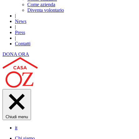
Come azienda
Diventa volontario
|
News
|
Press
|
Contatti
DONA ORA
Chiudi menu
it
Chi siamo