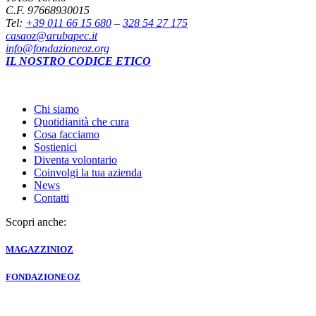
C.F. 97668930015
Tel:
+39 011 66 15 680
–
328 54 27 175
casaoz@arubapec.it
info@fondazioneoz.org
IL NOSTRO CODICE ETICO
Chi siamo
Quotidianità che cura
Cosa facciamo
Sostienici
Diventa volontario
Coinvolgi la tua azienda
News
Contatti
Scopri anche:
MAGAZZINI
OZ
FONDAZIONE
OZ