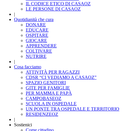
IL CODICE ETICO DI CASAOZ
LE PERSONE DI CASAOZ
|
Quotidianità che cura
DONARE
EDUCARE
OSPITARE
GIOCARE
APPRENDERE
COLTIVARE
NUTRIRE
|
Cosa facciamo
ATTIVITÀ PER RAGAZZI
CDSR “CI VEDIAMO A CASAOZ”
SPAZIO GENITORI
GITE PER FAMIGLIE
PER MAMMA E PAPÀ
CAMPOBASEOZ
SCUOLA IN OSPEDALE
UN PONTE TRA OSPEDALE E TERRITORIO
RESIDENZEOZ
|
Sostienici
Come cittadino