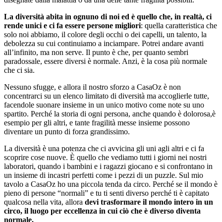
La diversità abita in ognuno di noi ed è quello che, in realtà, ci
rende unici e ci fa essere persone migliori
: quella caratteristica che
solo noi abbiamo, il colore degli occhi o dei capelli, un talento, la
debolezza su cui continuiamo a inciampare. Potrei andare avanti
all’infinito, ma non serve. Il punto è che, per quanto sembri
paradossale, essere diversi è normale. Anzi, è la cosa più normale
che ci sia.
Nessuno sfugge, e allora il nostro sforzo a CasaOz è non
concentrarci su un elenco limitato di diversità ma accoglierle tutte,
facendole suonare insieme in un unico motivo come note su uno
spartito. Perché la storia di ogni persona, anche quando è dolorosa,è
esempio per gli altri, e tante fragilità messe insieme possono
diventare un punto di forza grandissimo.
La diversità è una potenza che ci avvicina gli uni agli altri e ci fa
scoprire cose nuove. È quello che vediamo tutti i giorni nei nostri
laboratori, quando i bambini e i ragazzi giocano e si confrontano in
un insieme di incastri perfetti come i pezzi di un puzzle. Sul mio
tavolo a CasaOz ho una piccola tenda da circo. Perché se il mondo è
pieno di persone “normali” e tu ti senti diverso perché ti è capitato
qualcosa nella vita, allora
devi trasformare il mondo intero in un
circo, il luogo per eccellenza in cui ciò che è diverso diventa
normale.