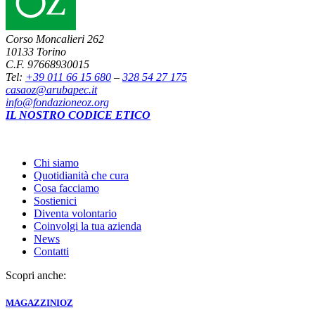
Corso Moncalieri 262
10133 Torino
C.F. 97668930015
Tel:
+39 011 66 15 680
–
328 54 27 175
casaoz@arubapec.it
info@fondazioneoz.org
IL NOSTRO CODICE ETICO
Chi siamo
Quotidianità che cura
Cosa facciamo
Sostienici
Diventa volontario
Coinvolgi la tua azienda
News
Contatti
Scopri anche:
MAGAZZINI
OZ