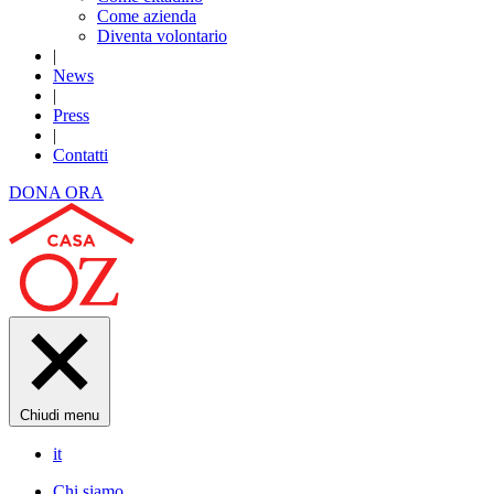
Come azienda
Diventa volontario
|
News
|
Press
|
Contatti
DONA ORA
Chiudi menu
it
Chi siamo