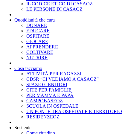
IL CODICE ETICO DI CASAOZ
LE PERSONE DI CASAOZ
|
Quotidianità che cura
DONARE
EDUCARE
OSPITARE
GIOCARE
APPRENDERE
COLTIVARE
NUTRIRE
|
Cosa facciamo
ATTIVITÀ PER RAGAZZI
CDSR “CI VEDIAMO A CASAOZ”
SPAZIO GENITORI
GITE PER FAMIGLIE
PER MAMMA E PAPÀ
CAMPOBASEOZ
SCUOLA IN OSPEDALE
UN PONTE TRA OSPEDALE E TERRITORIO
RESIDENZEOZ
|
Sostienici
Come cittadino