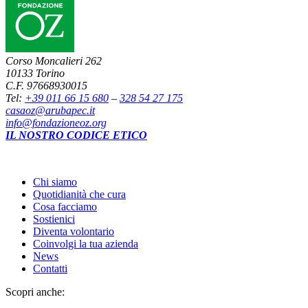
Corso Moncalieri 262
10133 Torino
C.F. 97668930015
Tel:
+39 011 66 15 680
–
328 54 27 175
casaoz@arubapec.it
info@fondazioneoz.org
IL NOSTRO CODICE ETICO
Chi siamo
Quotidianità che cura
Cosa facciamo
Sostienici
Diventa volontario
Coinvolgi la tua azienda
News
Contatti
Scopri anche: