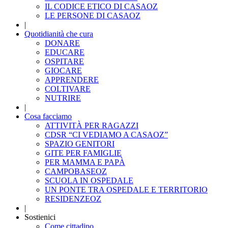
IL CODICE ETICO DI CASAOZ
LE PERSONE DI CASAOZ
|
Quotidianità che cura
DONARE
EDUCARE
OSPITARE
GIOCARE
APPRENDERE
COLTIVARE
NUTRIRE
|
Cosa facciamo
ATTIVITÀ PER RAGAZZI
CDSR “CI VEDIAMO A CASAOZ”
SPAZIO GENITORI
GITE PER FAMIGLIE
PER MAMMA E PAPÀ
CAMPOBASEOZ
SCUOLA IN OSPEDALE
UN PONTE TRA OSPEDALE E TERRITORIO
RESIDENZEOZ
|
Sostienici
Come cittadino