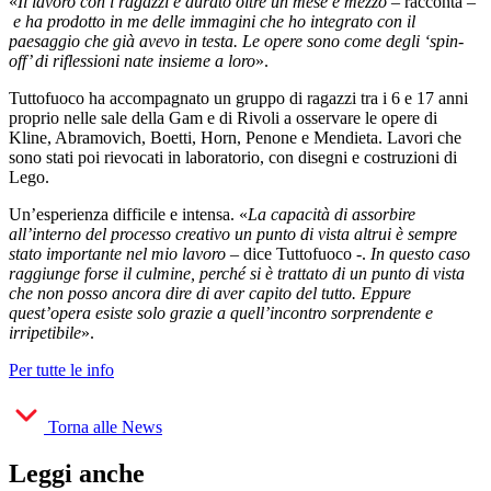
«
Il lavoro con i ragazzi è durato oltre un mese e mezzo
– racconta –
e ha prodotto in me delle immagini che ho integrato con il
paesaggio che già avevo in testa. Le opere sono come degli ‘spin-
off’ di riflessioni nate insieme a loro
».
Tuttofuoco ha accompagnato un gruppo di ragazzi tra i 6 e 17 anni
proprio nelle sale della Gam e di Rivoli a osservare le opere di
Kline, Abramovich, Boetti, Horn, Penone e Mendieta. Lavori che
sono stati poi rievocati in laboratorio, con disegni e costruzioni di
Lego.
Un’esperienza difficile e intensa. «
La capacità di assorbire
all’interno del processo creativo un punto di vista altrui è sempre
stato importante nel mio lavoro
– dice Tuttofuoco -.
In questo caso
raggiunge forse il culmine, perché si è trattato di un punto di vista
che non posso ancora dire di aver capito del tutto. Eppure
quest’opera esiste solo grazie a quell’incontro sorprendente e
irripetibile
».
Per tutte le info
Torna alle News
Leggi anche