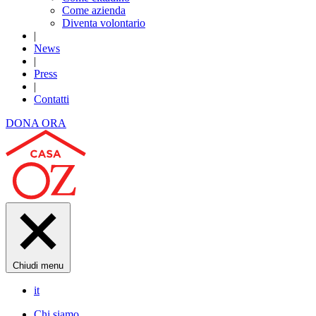
Come azienda
Diventa volontario
|
News
|
Press
|
Contatti
DONA ORA
Chiudi menu
it
Chi siamo