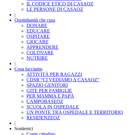
IL CODICE ETICO DI CASAOZ
LE PERSONE DI CASAOZ
|
Quotidianità che cura
DONARE
EDUCARE
OSPITARE
GIOCARE
APPRENDERE
COLTIVARE
NUTRIRE
|
Cosa facciamo
ATTIVITÀ PER RAGAZZI
CDSR “CI VEDIAMO A CASAOZ”
SPAZIO GENITORI
GITE PER FAMIGLIE
PER MAMMA E PAPÀ
CAMPOBASEOZ
SCUOLA IN OSPEDALE
UN PONTE TRA OSPEDALE E TERRITORIO
RESIDENZEOZ
|
Sostienici
Come cittadino