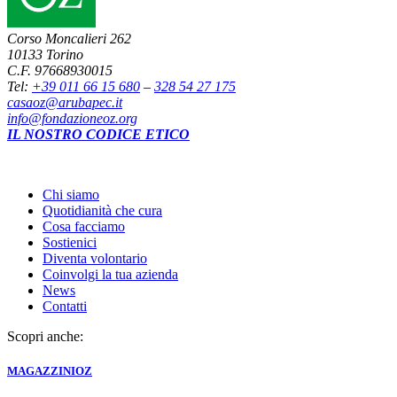
Corso Moncalieri 262
10133 Torino
C.F. 97668930015
Tel:
+39 011 66 15 680
–
328 54 27 175
casaoz@arubapec.it
info@fondazioneoz.org
IL NOSTRO CODICE ETICO
Chi siamo
Quotidianità che cura
Cosa facciamo
Sostienici
Diventa volontario
Coinvolgi la tua azienda
News
Contatti
Scopri anche:
MAGAZZINI
OZ