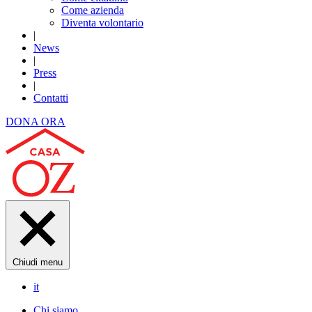
Come azienda
Diventa volontario
|
News
|
Press
|
Contatti
DONA ORA
Chiudi menu
it
Chi siamo