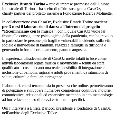
Exclusive Brands Torino
– rete di imprese promossa dall’Unione
Industriale di Torino – ha scelto di offrire sostegno a CasaOz,
charity partner del progetto insieme a Fondazione Ricerca Molinette.
In collaborazione con CasaOz, Exclusive Brands Torino
sostiene
per 3 mesi il laboratorio di danza all’interno del progetto
“Ricominciamo con la musica”,
con il quale CasaOz vuole far
fronte alle conseguenze psicologiche della pandemia, che ha travolto
in particolare le persone più fragili e vulnerabili incidendo sulla vita
sociale e individuale di bambini, ragazzi e famiglie in difficoltà e
generando in loro disorientamento, paura e angoscia.
L’esperienza ultradecennale di CasaOz mette infatti in luce come
attività laboratoriali legate musica e movimento – tenuti da staff
qualificato – costituiscano una reale possibilità di integrazione e
inclusione di bambini, ragazzi e adulti provenienti da situazioni di
salute, culturali e familiari eterogenee.
I laboratori, che si terranno sia in presenza che online, permetteranno
di potenziare e sviluppare numerose competenze cognitive, motorie,
comunicative, relazionali ed espressive mettendo in atto metodologie
ad hoc e facendo uso di mezzi e strumenti specifici.
Qui l’intervista a Enrica Baricco, presidente e fondatrice di CasaOz,
nell’ambito degli Exclusive Talks: