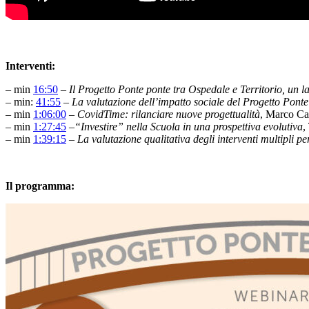
Interventi:
– min
16:50
–
Il Progetto Ponte ponte tra Ospedale e Territorio, un lab
– min:
41:55
–
La valutazione dell’impatto sociale del Progetto Ponte
– min
1:06:00
–
CovidTime: rilanciare nuove progettualità
, Marco Ca
– min
1:27:45
–
“Investire” nella Scuola in una prospettiva evolutiva
,
– min
1:39:15
–
La valutazione qualitativa degli interventi multipli per 
Il programma: