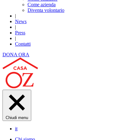
Come azienda
Diventa volontario
|
News
|
Press
|
Contatti
DONA ORA
Chiudi menu
it
Chi siamo