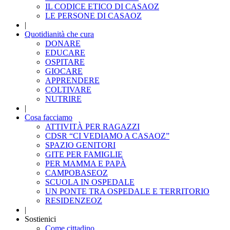
IL CODICE ETICO DI CASAOZ
LE PERSONE DI CASAOZ
|
Quotidianità che cura
DONARE
EDUCARE
OSPITARE
GIOCARE
APPRENDERE
COLTIVARE
NUTRIRE
|
Cosa facciamo
ATTIVITÀ PER RAGAZZI
CDSR “CI VEDIAMO A CASAOZ”
SPAZIO GENITORI
GITE PER FAMIGLIE
PER MAMMA E PAPÀ
CAMPOBASEOZ
SCUOLA IN OSPEDALE
UN PONTE TRA OSPEDALE E TERRITORIO
RESIDENZEOZ
|
Sostienici
Come cittadino