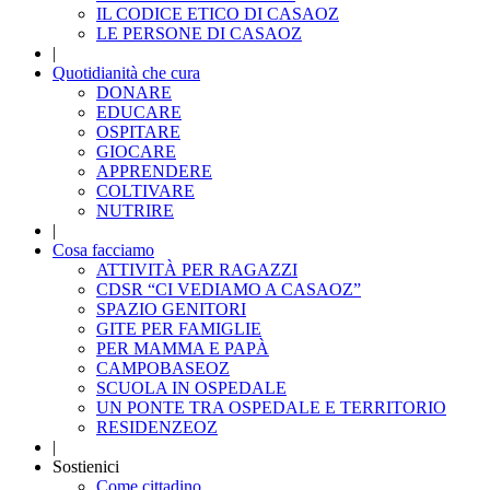
IL CODICE ETICO DI CASAOZ
LE PERSONE DI CASAOZ
|
Quotidianità che cura
DONARE
EDUCARE
OSPITARE
GIOCARE
APPRENDERE
COLTIVARE
NUTRIRE
|
Cosa facciamo
ATTIVITÀ PER RAGAZZI
CDSR “CI VEDIAMO A CASAOZ”
SPAZIO GENITORI
GITE PER FAMIGLIE
PER MAMMA E PAPÀ
CAMPOBASEOZ
SCUOLA IN OSPEDALE
UN PONTE TRA OSPEDALE E TERRITORIO
RESIDENZEOZ
|
Sostienici
Come cittadino