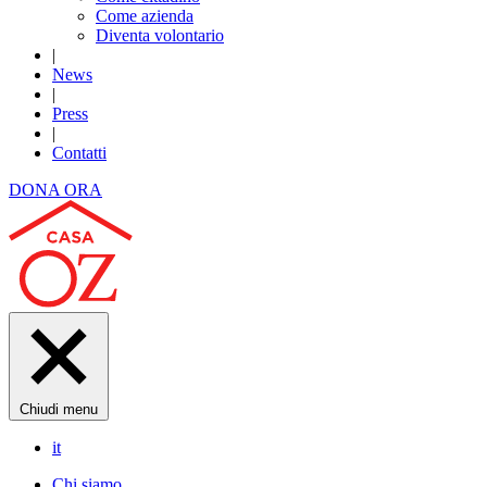
Come azienda
Diventa volontario
|
News
|
Press
|
Contatti
DONA ORA
Chiudi menu
it
Chi siamo