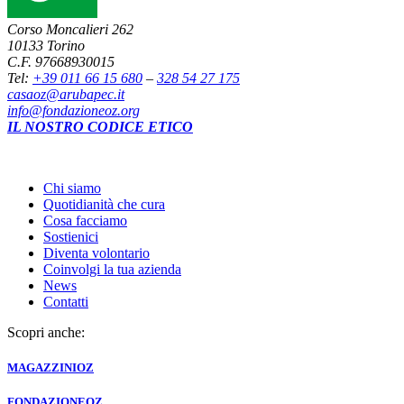
Corso Moncalieri 262
10133 Torino
C.F. 97668930015
Tel:
+39 011 66 15 680
–
328 54 27 175
casaoz@arubapec.it
info@fondazioneoz.org
IL NOSTRO CODICE ETICO
Chi siamo
Quotidianità che cura
Cosa facciamo
Sostienici
Diventa volontario
Coinvolgi la tua azienda
News
Contatti
Scopri anche:
MAGAZZINI
OZ
FONDAZIONE
OZ