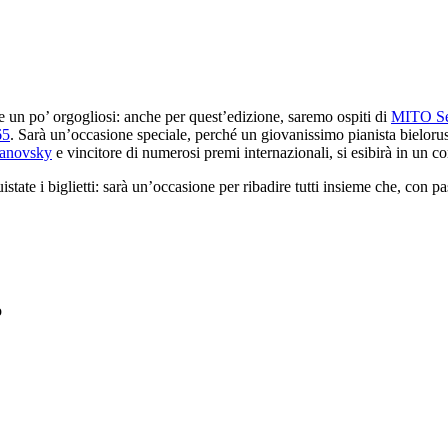
e un po’ orgogliosi: anche per quest’edizione, saremo ospiti di
MITO Se
65
. Sarà un’occasione speciale, perché un giovanissimo pianista bielorusso
anovsky
e vincitore di numerosi premi internazionali, si esibirà in un c
istate i biglietti: sarà un’occasione per ribadire tutti insieme che, con p
o