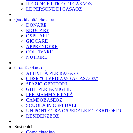
IL CODICE ETICO DI CASAOZ
LE PERSONE DI CASAOZ
|
Quotidianità che cura
DONARE
EDUCARE
OSPITARE
GIOCARE
APPRENDERE
COLTIVARE
NUTRIRE
|
Cosa facciamo
ATTIVITÀ PER RAGAZZI
CDSR “CI VEDIAMO A CASAOZ”
SPAZIO GENITORI
GITE PER FAMIGLIE
PER MAMMA E PAPÀ
CAMPOBASEOZ
SCUOLA IN OSPEDALE
UN PONTE TRA OSPEDALE E TERRITORIO
RESIDENZEOZ
|
Sostienici
Come cittadino