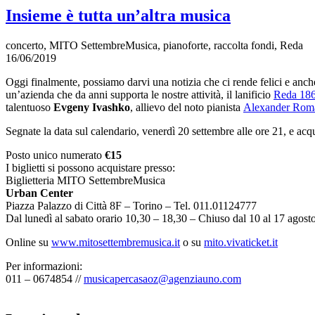
Insieme è tutta un’altra musica
concerto, MITO SettembreMusica, pianoforte, raccolta fondi, Reda
16/06/2019
Oggi finalmente, possiamo darvi una notizia che ci rende felici e anch
un’azienda che da anni supporta le nostre attività, il lanificio
Reda 18
talentuoso
Evgeny Ivashko
, allievo del noto pianista
Alexander Rom
Segnate la data sul calendario, venerdì 20 settembre alle ore 21, e acqu
Posto unico numerato
€15
I biglietti si possono acquistare presso:
Biglietteria MITO SettembreMusica
Urban Center
Piazza Palazzo di Città 8F – Torino – Tel. 011.01124777
Dal lunedì al sabato orario 10,30 – 18,30 – Chiuso dal 10 al 17 agost
Online su
www.mitosettembremusica.it
o su
mito.vivaticket.it
Per informazioni:
011 – 0674854 //
musicapercasaoz@agenziauno.com