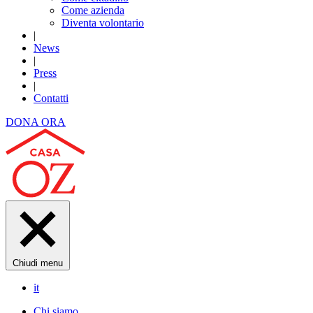
Come azienda
Diventa volontario
|
News
|
Press
|
Contatti
DONA ORA
Chiudi menu
it
Chi siamo