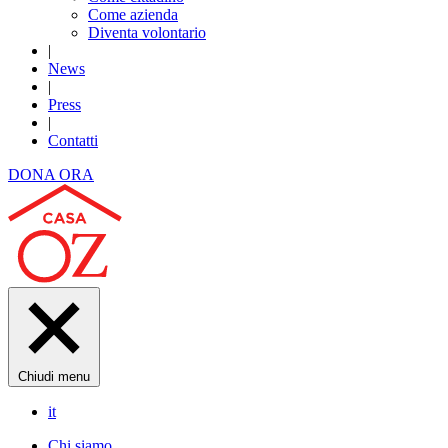
Come azienda
Diventa volontario
|
News
|
Press
|
Contatti
DONA ORA
Chiudi menu
it
Chi siamo