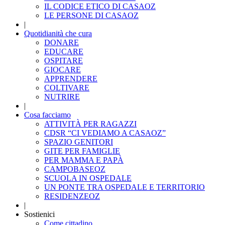
IL CODICE ETICO DI CASAOZ
LE PERSONE DI CASAOZ
|
Quotidianità che cura
DONARE
EDUCARE
OSPITARE
GIOCARE
APPRENDERE
COLTIVARE
NUTRIRE
|
Cosa facciamo
ATTIVITÀ PER RAGAZZI
CDSR “CI VEDIAMO A CASAOZ”
SPAZIO GENITORI
GITE PER FAMIGLIE
PER MAMMA E PAPÀ
CAMPOBASEOZ
SCUOLA IN OSPEDALE
UN PONTE TRA OSPEDALE E TERRITORIO
RESIDENZEOZ
|
Sostienici
Come cittadino