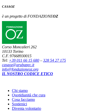
CASA
OZ
è un progetto di FONDAZIONE
OZ
Corso Moncalieri 262
10133 Torino
C.F. 97668930015
Tel:
+39 011 66 15 680
–
328 54 27 175
casaoz@arubapec.it
info@fondazioneoz.org
IL NOSTRO CODICE ETICO
Chi siamo
Quotidianità che cura
Cosa facciamo
Sostienici
Diventa volontario