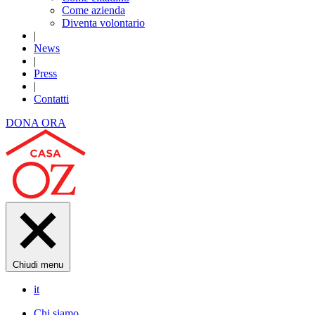
Come azienda
Diventa volontario
|
News
|
Press
|
Contatti
DONA ORA
Chiudi menu
it
Chi siamo