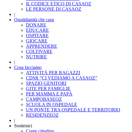
IL CODICE ETICO DI CASAOZ
LE PERSONE DI CASAOZ
|
Quotidianità che cura
DONARE
EDUCARE
OSPITARE
GIOCARE
APPRENDERE
COLTIVARE
NUTRIRE
|
Cosa facciamo
ATTIVITÀ PER RAGAZZI
CDSR “CI VEDIAMO A CASAOZ”
SPAZIO GENITORI
GITE PER FAMIGLIE
PER MAMMA E PAPÀ
CAMPOBASEOZ
SCUOLA IN OSPEDALE
UN PONTE TRA OSPEDALE E TERRITORIO
RESIDENZEOZ
|
Sostienici
Come cittadino