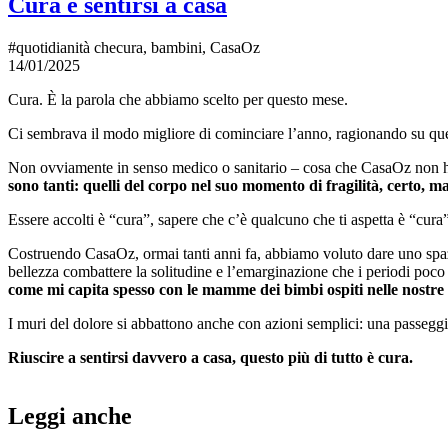
Cura è sentirsi a casa
#quotidianità checura, bambini, CasaOz
14/01/2025
Cura. È la parola che abbiamo scelto per questo mese.
Ci sembrava il modo migliore di cominciare l’anno, ragionando su que
Non ovviamente in senso medico o sanitario – cosa che CasaOz non ha 
sono tanti: quelli del corpo nel suo momento di fragilità, certo, m
Essere accolti è “cura”, sapere che c’è qualcuno che ti aspetta è “cura
Costruendo CasaOz, ormai tanti anni fa, abbiamo voluto dare uno spaz
bellezza combattere la solitudine e l’emarginazione che i periodi poco f
come mi capita spesso con le mamme dei bimbi ospiti nelle nostre r
I muri del dolore si abbattono anche con azioni semplici: una passeggia
Riuscire a sentirsi davvero a casa, questo più di tutto è cura.
Leggi anche