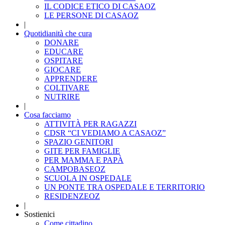
IL CODICE ETICO DI CASAOZ
LE PERSONE DI CASAOZ
|
Quotidianità che cura
DONARE
EDUCARE
OSPITARE
GIOCARE
APPRENDERE
COLTIVARE
NUTRIRE
|
Cosa facciamo
ATTIVITÀ PER RAGAZZI
CDSR “CI VEDIAMO A CASAOZ”
SPAZIO GENITORI
GITE PER FAMIGLIE
PER MAMMA E PAPÀ
CAMPOBASEOZ
SCUOLA IN OSPEDALE
UN PONTE TRA OSPEDALE E TERRITORIO
RESIDENZEOZ
|
Sostienici
Come cittadino