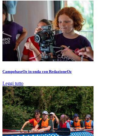
CampobaseOz in onda con RedazioneOz
Leggi tutto