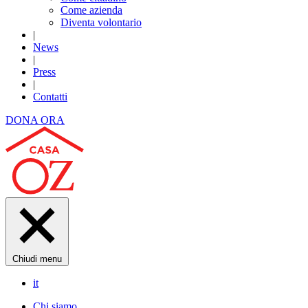
Come azienda
Diventa volontario
|
News
|
Press
|
Contatti
DONA ORA
Chiudi menu
it
Chi siamo