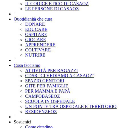
IL CODICE ETICO DI CASAOZ
LE PERSONE DI CASAOZ
|
Quotidianità che cura
DONARE
EDUCARE
OSPITARE
GIOCARE
APPRENDERE
COLTIVARE
NUTRIRE
|
Cosa facciamo
ATTIVITÀ PER RAGAZZI
CDSR “CI VEDIAMO A CASAOZ”
SPAZIO GENITORI
GITE PER FAMIGLIE
PER MAMMA E PAPÀ
CAMPOBASEOZ
SCUOLA IN OSPEDALE
UN PONTE TRA OSPEDALE E TERRITORIO
RESIDENZEOZ
|
Sostienici
Come cittadino