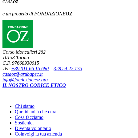
CASA
OZ
è un progetto di FONDAZIONE
OZ
Corso Moncalieri 262
10133 Torino
C.F. 97668930015
Tel:
+39 011 66 15 680
–
328 54 27 175
casaoz@arubapec.it
info@fondazioneoz.org
IL NOSTRO CODICE ETICO
Chi siamo
Quotidianità che cura
Cosa facciamo
Sostienici
Diventa volontario
Coinvolgi la tua azienda