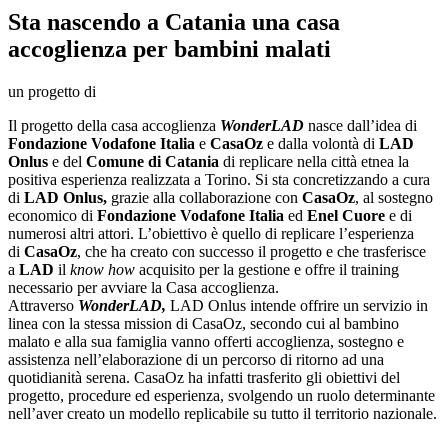
Sta nascendo a Catania una casa
accoglienza per bambini malati
un progetto di
Il progetto della casa accoglienza
WonderLAD
nasce dall’idea di
Fondazione Vodafone Italia
e
CasaOz
e dalla volontà di
LAD
Onlus
e del
Comune di Catania
di replicare nella città etnea la
positiva esperienza realizzata a Torino. Si sta concretizzando a cura
di
LAD Onlus,
grazie alla collaborazione con
CasaOz
, al sostegno
economico di
Fondazione Vodafone Italia
ed
Enel Cuore
e di
numerosi altri attori. L’obiettivo è quello di replicare l’esperienza
di
CasaOz
, che ha creato con successo il progetto e che trasferisce
a
LAD
il
know how
acquisito per la gestione e offre il training
necessario per avviare la Casa accoglienza.
Attraverso
WonderLAD,
LAD Onlus intende offrire un servizio in
linea con la stessa mission di CasaOz, secondo cui al bambino
malato e alla sua famiglia vanno offerti accoglienza, sostegno e
assistenza nell’elaborazione di un percorso di ritorno ad una
quotidianità serena. CasaOz ha infatti trasferito gli obiettivi del
progetto, procedure ed esperienza, svolgendo un ruolo determinante
nell’aver creato un modello replicabile su tutto il territorio nazionale.