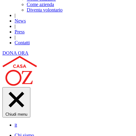
Come azienda
Diventa volontario
|
News
|
Press
|
Contatti
DONA ORA
Chiudi menu
it
Chi siamo