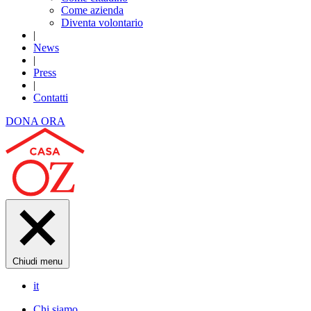
Come azienda
Diventa volontario
|
News
|
Press
|
Contatti
DONA ORA
Chiudi menu
it
Chi siamo