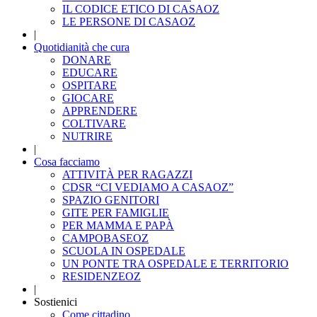
IL CODICE ETICO DI CASAOZ
LE PERSONE DI CASAOZ
|
Quotidianità che cura
DONARE
EDUCARE
OSPITARE
GIOCARE
APPRENDERE
COLTIVARE
NUTRIRE
|
Cosa facciamo
ATTIVITÀ PER RAGAZZI
CDSR “CI VEDIAMO A CASAOZ”
SPAZIO GENITORI
GITE PER FAMIGLIE
PER MAMMA E PAPÀ
CAMPOBASEOZ
SCUOLA IN OSPEDALE
UN PONTE TRA OSPEDALE E TERRITORIO
RESIDENZEOZ
|
Sostienici
Come cittadino