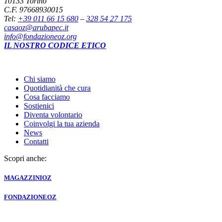
10133 Torino
C.F. 97668930015
Tel:
+39 011 66 15 680
–
328 54 27 175
casaoz@arubapec.it
info@fondazioneoz.org
IL NOSTRO CODICE ETICO
Chi siamo
Quotidianità che cura
Cosa facciamo
Sostienici
Diventa volontario
Coinvolgi la tua azienda
News
Contatti
Scopri anche:
MAGAZZINI
OZ
FONDAZIONE
OZ