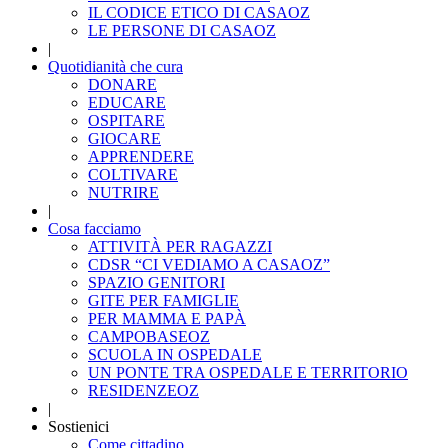
IL CODICE ETICO DI CASAOZ
LE PERSONE DI CASAOZ
|
Quotidianità che cura
DONARE
EDUCARE
OSPITARE
GIOCARE
APPRENDERE
COLTIVARE
NUTRIRE
|
Cosa facciamo
ATTIVITÀ PER RAGAZZI
CDSR “CI VEDIAMO A CASAOZ”
SPAZIO GENITORI
GITE PER FAMIGLIE
PER MAMMA E PAPÀ
CAMPOBASEOZ
SCUOLA IN OSPEDALE
UN PONTE TRA OSPEDALE E TERRITORIO
RESIDENZEOZ
|
Sostienici
Come cittadino