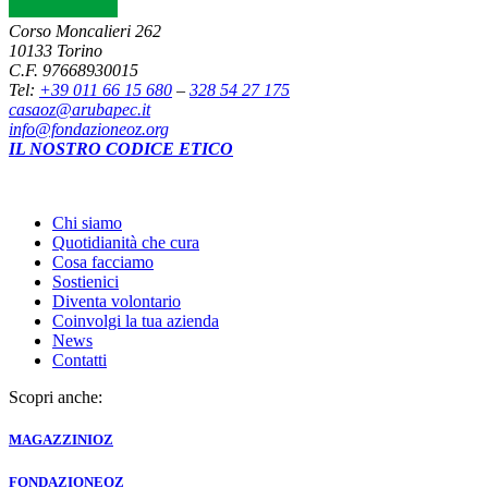
Corso Moncalieri 262
10133 Torino
C.F. 97668930015
Tel:
+39 011 66 15 680
–
328 54 27 175
casaoz@arubapec.it
info@fondazioneoz.org
IL NOSTRO CODICE ETICO
Chi siamo
Quotidianità che cura
Cosa facciamo
Sostienici
Diventa volontario
Coinvolgi la tua azienda
News
Contatti
Scopri anche:
MAGAZZINI
OZ
FONDAZIONE
OZ