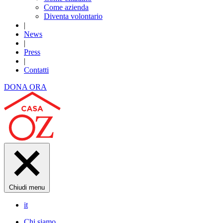
Come azienda
Diventa volontario
|
News
|
Press
|
Contatti
DONA ORA
Chiudi menu
it
Chi siamo