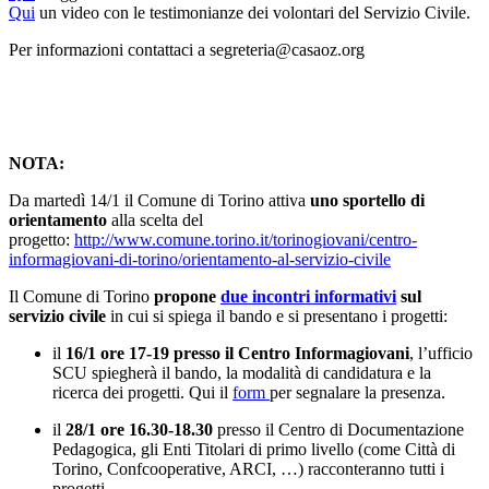
Qui
un video con le testimonianze dei volontari del Servizio Civile.
Per informazioni contattaci a segreteria@casaoz.org
NOTA:
Da martedì 14/1 il Comune di Torino attiva
uno sportello di
orientamento
alla scelta del
progetto:
http://www.comune.torino.it/torinogiovani/centro-
informagiovani-di-torino/orientamento-al-servizio-civile
Il Comune di Torino
propone
due incontri informativi
sul
servizio civile
in cui si spiega il bando e si presentano i progetti:
il
16/1 ore 17-19 presso il Centro Informagiovani
, l’ufficio
SCU spiegherà il bando, la modalità di candidatura e la
ricerca dei progetti. Qui il
form
per segnalare la presenza.
il
28/1 ore 16.30-18.30
presso il Centro di Documentazione
Pedagogica, gli Enti Titolari di primo livello (come Città di
Torino, Confcooperative, ARCI, …) racconteranno tutti i
progetti