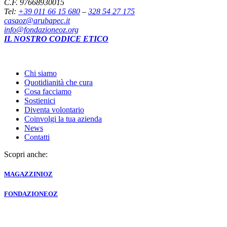
C.F. 97668930015
Tel:
+39 011 66 15 680
–
328 54 27 175
casaoz@arubapec.it
info@fondazioneoz.org
IL NOSTRO CODICE ETICO
Chi siamo
Quotidianità che cura
Cosa facciamo
Sostienici
Diventa volontario
Coinvolgi la tua azienda
News
Contatti
Scopri anche:
MAGAZZINI
OZ
FONDAZIONE
OZ