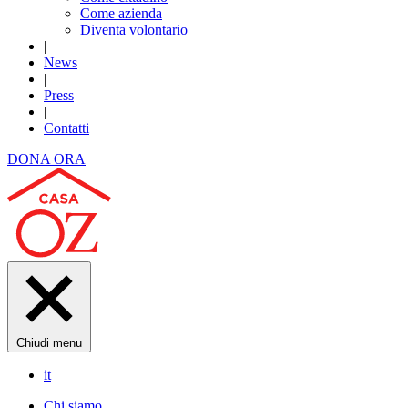
Come azienda
Diventa volontario
|
News
|
Press
|
Contatti
DONA ORA
Chiudi menu
it
Chi siamo