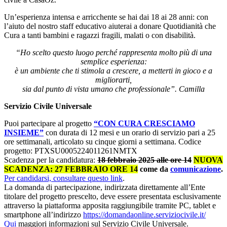
Un’esperienza intensa e arricchente se hai dai 18 ai 28 anni: con
l’aiuto del nostro staff educativo aiuterai a donare Quotidianità che
Cura a tanti bambini e ragazzi fragili, malati o con disabilità.
“Ho scelto questo luogo perché rappresenta molto più di una
semplice esperienza:
è un ambiente che ti stimola a crescere, a metterti in gioco e a
migliorarti,
sia dal punto di vista umano che professionale”. Camilla
Servizio Civile Universale
Puoi partecipare al progetto
“CON CURA CRESCIAMO
INSIEME”
con durata di 12 mesi e un orario di servizio pari a 25
ore settimanali, articolato su cinque giorni a settimana. Codice
progetto: PTXSU0005224011261NMTX
Scadenza per la candidatura:
18 febbraio 2025 alle ore 14
NUOVA
SCADENZA: 27 FEBBRAIO ORE 14
come da
comunicazione
.
Per candidarsi, consultare questo link
.
La domanda di partecipazione, indirizzata direttamente all’Ente
titolare del progetto prescelto, deve essere presentata esclusivamente
attraverso la piattaforma apposita raggiungibile tramite PC, tablet e
smartphone all’indirizzo
https://domandaonline.serviziocivile.it/
Qui
maggiori informazioni sul Servizio Civile Universale.