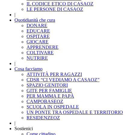
IL CODICE ETICO DI CASAOZ
LE PERSONE DI CASAOZ
|
Quotidianità che cura
DONARE
EDUCARE
OSPITARE
GIOCARE
APPRENDERE
COLTIVARE
NUTRIRE
|
Cosa facciamo
ATTIVITÀ PER RAGAZZI
CDSR “CI VEDIAMO A CASAOZ”
SPAZIO GENITORI
GITE PER FAMIGLIE
PER MAMMA E PAPÀ
CAMPOBASEOZ
SCUOLA IN OSPEDALE
UN PONTE TRA OSPEDALE E TERRITORIO
RESIDENZEOZ
|
Sostienici
Come cittadino