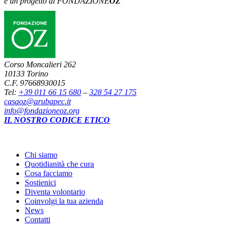
è un progetto di FONDAZIONE
OZ
Corso Moncalieri 262
10133 Torino
C.F. 97668930015
Tel:
+39 011 66 15 680
–
328 54 27 175
casaoz@arubapec.it
info@fondazioneoz.org
IL NOSTRO CODICE ETICO
Chi siamo
Quotidianità che cura
Cosa facciamo
Sostienici
Diventa volontario
Coinvolgi la tua azienda
News
Contatti