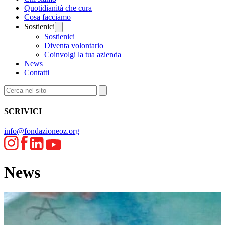
Quotidianità che cura
Cosa facciamo
Sostienici
Sostienici
Diventa volontario
Coinvolgi la tua azienda
News
Contatti
SCRIVICI
info@fondazioneoz.org
News