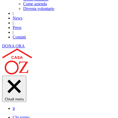
Come azienda
Diventa volontario
|
News
|
Press
|
Contatti
DONA ORA
Chiudi menu
it
Chi siamo