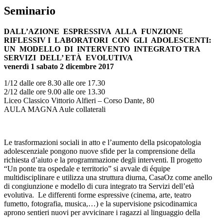
Seminario
DALL’AZIONE ESPRESSIVA ALLA FUNZIONE
RIFLESSIV I LABORATORI CON GLI ADOLESCENTI:
UN MODELLO DI INTERVENTO INTEGRATO TRA
SERVIZI DELL’ ETÀ EVOLUTIVA
venerdì 1 sabato 2 dicembre 2017
1/12 dalle ore 8.30 alle ore 17.30
2/12 dalle ore 9.00 alle ore 13.30
Liceo Classico Vittorio Alfieri – Corso Dante, 80
AULA MAGNA Aule collaterali
Le trasformazioni sociali in atto e l’aumento della psicopatologia
adolescenziale pongono nuove sfide per la comprensione della
richiesta d’aiuto e la programmazione degli interventi. Il progetto
“Un ponte tra ospedale e territorio” si avvale di équipe
multidisciplinare e utilizza una struttura diurna, CasaOz come anello
di congiunzione e modello di cura integrato tra Servizi dell’età
evolutiva. Le differenti forme espressive (cinema, arte, teatro
fumetto, fotografia, musica,…) e la supervisione psicodinamica
aprono sentieri nuovi per avvicinare i ragazzi al linguaggio della