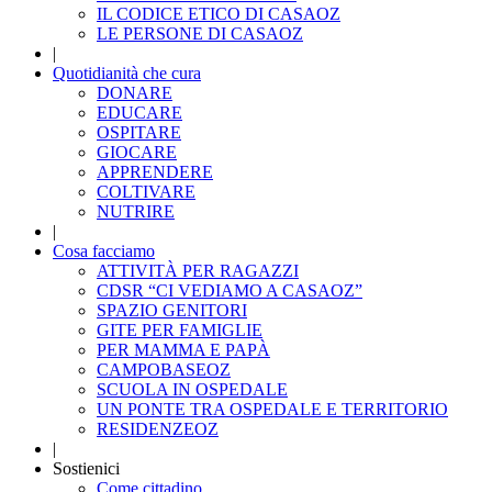
IL CODICE ETICO DI CASAOZ
LE PERSONE DI CASAOZ
|
Quotidianità che cura
DONARE
EDUCARE
OSPITARE
GIOCARE
APPRENDERE
COLTIVARE
NUTRIRE
|
Cosa facciamo
ATTIVITÀ PER RAGAZZI
CDSR “CI VEDIAMO A CASAOZ”
SPAZIO GENITORI
GITE PER FAMIGLIE
PER MAMMA E PAPÀ
CAMPOBASEOZ
SCUOLA IN OSPEDALE
UN PONTE TRA OSPEDALE E TERRITORIO
RESIDENZEOZ
|
Sostienici
Come cittadino