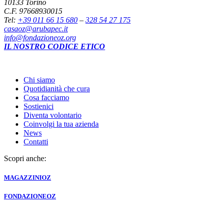
10133 Torino
C.F. 97668930015
Tel:
+39 011 66 15 680
–
328 54 27 175
casaoz@arubapec.it
info@fondazioneoz.org
IL NOSTRO CODICE ETICO
Chi siamo
Quotidianità che cura
Cosa facciamo
Sostienici
Diventa volontario
Coinvolgi la tua azienda
News
Contatti
Scopri anche:
MAGAZZINI
OZ
FONDAZIONE
OZ