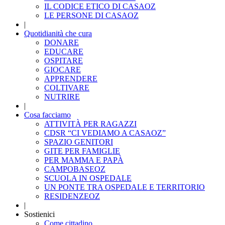
IL CODICE ETICO DI CASAOZ
LE PERSONE DI CASAOZ
|
Quotidianità che cura
DONARE
EDUCARE
OSPITARE
GIOCARE
APPRENDERE
COLTIVARE
NUTRIRE
|
Cosa facciamo
ATTIVITÀ PER RAGAZZI
CDSR “CI VEDIAMO A CASAOZ”
SPAZIO GENITORI
GITE PER FAMIGLIE
PER MAMMA E PAPÀ
CAMPOBASEOZ
SCUOLA IN OSPEDALE
UN PONTE TRA OSPEDALE E TERRITORIO
RESIDENZEOZ
|
Sostienici
Come cittadino