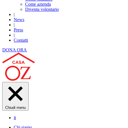
Come azienda
Diventa volontario
|
News
|
Press
|
Contatti
DONA ORA
Chiudi menu
it
Chi siamo