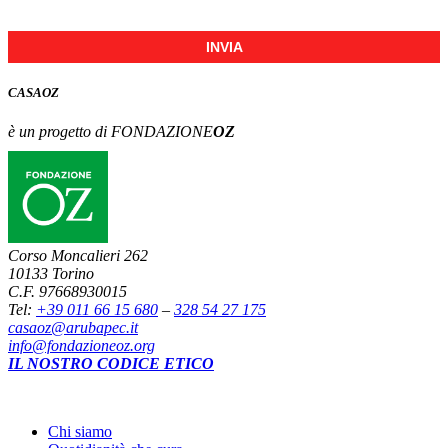
INVIA
CASA
OZ
è un progetto di FONDAZIONE
OZ
Corso Moncalieri 262
10133 Torino
C.F. 97668930015
Tel:
+39 011 66 15 680
–
328 54 27 175
casaoz@arubapec.it
info@fondazioneoz.org
IL NOSTRO CODICE ETICO
Chi siamo