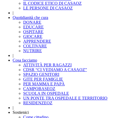
IL CODICE ETICO DI CASAOZ
LE PERSONE DI CASAOZ
|
Quotidianità che cura
DONARE
EDUCARE
OSPITARE
GIOCARE
APPRENDERE
COLTIVARE
NUTRIRE
|
Cosa facciamo
ATTIVITÀ PER RAGAZZI
CDSR “CI VEDIAMO A CASAOZ”
SPAZIO GENITORI
GITE PER FAMIGLIE
PER MAMMA E PAPÀ
CAMPOBASEOZ
SCUOLA IN OSPEDALE
UN PONTE TRA OSPEDALE E TERRITORIO
RESIDENZEOZ
|
Sostienici
Come cittadino