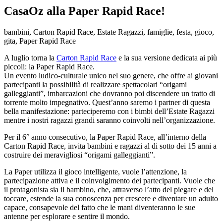
CasaOz alla Paper Rapid Race!
bambini, Carton Rapid Race, Estate Ragazzi, famiglie, festa, gioco,
gita, Paper Rapid Race
A luglio torna la
Carton Rapid Race
e la sua versione dedicata ai più
piccoli: la Paper Rapid Race.
Un evento ludico-culturale unico nel suo genere, che offre ai giovani
partecipanti la possibilità di realizzare spettacolari “origami
galleggianti”, imbarcazioni che dovranno poi discendere un tratto di
torrente molto impegnativo. Quest’anno saremo i partner di questa
bella manifestazione: parteciperemo con i bimbi dell’Estate Ragazzi
mentre i nostri ragazzi grandi saranno coinvolti nell’organizzazione.
Per il 6° anno consecutivo, la Paper Rapid Race, all’interno della
Carton Rapid Race, invita bambini e ragazzi al di sotto dei 15 anni a
costruire dei meravigliosi “origami galleggianti”.
La Paper utilizza il gioco intelligente, vuole l’attenzione, la
partecipazione attiva e il coinvolgimento dei partecipanti. Vuole che
il protagonista sia il bambino, che, attraverso l’atto del piegare e del
toccare, estende la sua conoscenza per crescere e diventare un adulto
capace, consapevole del fatto che le mani diventeranno le sue
antenne per esplorare e sentire il mondo.