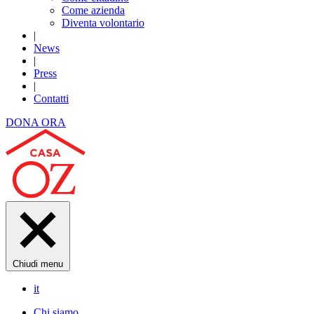
Come azienda
Diventa volontario
|
News
|
Press
|
Contatti
DONA ORA
Chiudi menu
it
Chi siamo