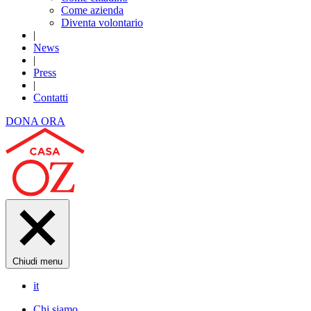
Come azienda
Diventa volontario
|
News
|
Press
|
Contatti
DONA ORA
Chiudi menu
it
Chi siamo