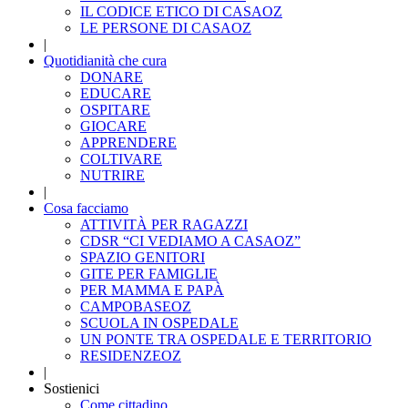
IL CODICE ETICO DI CASAOZ
LE PERSONE DI CASAOZ
|
Quotidianità che cura
DONARE
EDUCARE
OSPITARE
GIOCARE
APPRENDERE
COLTIVARE
NUTRIRE
|
Cosa facciamo
ATTIVITÀ PER RAGAZZI
CDSR “CI VEDIAMO A CASAOZ”
SPAZIO GENITORI
GITE PER FAMIGLIE
PER MAMMA E PAPÀ
CAMPOBASEOZ
SCUOLA IN OSPEDALE
UN PONTE TRA OSPEDALE E TERRITORIO
RESIDENZEOZ
|
Sostienici
Come cittadino