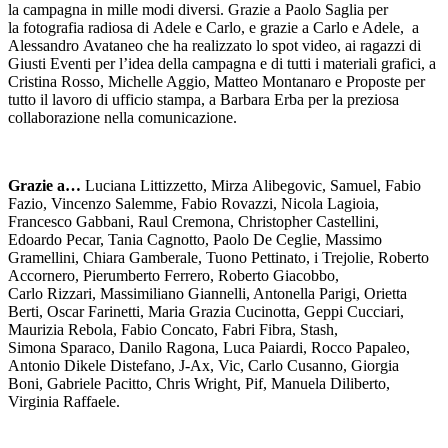
la campagna in mille modi diversi. Grazie a Paolo Saglia per
la fotografia radiosa di Adele e Carlo, e grazie a Carlo e Adele, a
Alessandro Avataneo che ha realizzato lo spot video, ai ragazzi di
Giusti Eventi per l’idea della campagna e di tutti i materiali grafici, a
Cristina Rosso, Michelle Aggio, Matteo Montanaro e Proposte per
tutto il lavoro di ufficio stampa, a Barbara Erba per la preziosa
collaborazione nella comunicazione.
Grazie a…
Luciana Littizzetto, Mirza Alibegovic, Samuel, Fabio
Fazio, Vincenzo Salemme, Fabio Rovazzi, Nicola Lagioia,
Francesco Gabbani, Raul Cremona, Christopher Castellini,
Edoardo Pecar, Tania Cagnotto, Paolo De Ceglie, Massimo
Gramellini, Chiara Gamberale, Tuono Pettinato, i Trejolie, Roberto
Accornero, Pierumberto Ferrero
, Roberto Giacobbo,
Carlo Rizzari, Massimiliano Giannelli, Antonella Parigi, Orietta
Berti, Oscar Farinetti, Maria Grazia Cucinotta, Geppi Cucciari,
Maurizia Rebola, Fabio Concato, Fabri Fibra, Stash,
Simona Sparaco, Danilo Ragona, Luca Paiardi, Rocco Papaleo,
Antonio Dikele Distefano, J-Ax, Vic, Carlo Cusanno, Giorgia
Boni, Gabriele P
acitto, Chris Wright, Pif, Manuela Diliberto,
Virginia Raffaele.