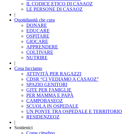
IL CODICE ETICO DI CASAOZ
LE PERSONE DI CASAOZ
|
Quotidianità che cura
DONARE
EDUCARE
OSPITARE
GIOCARE
APPRENDERE
COLTIVARE
NUTRIRE
|
Cosa facciamo
ATTIVITÀ PER RAGAZZI
CDSR “CI VEDIAMO A CASAOZ”
SPAZIO GENITORI
GITE PER FAMIGLIE
PER MAMMA E PAPÀ
CAMPOBASEOZ
SCUOLA IN OSPEDALE
UN PONTE TRA OSPEDALE E TERRITORIO
RESIDENZEOZ
|
Sostienici
Come cittadino