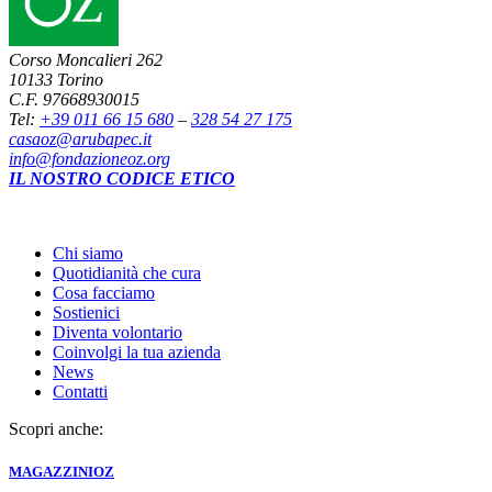
Corso Moncalieri 262
10133 Torino
C.F. 97668930015
Tel:
+39 011 66 15 680
–
328 54 27 175
casaoz@arubapec.it
info@fondazioneoz.org
IL NOSTRO CODICE ETICO
Chi siamo
Quotidianità che cura
Cosa facciamo
Sostienici
Diventa volontario
Coinvolgi la tua azienda
News
Contatti
Scopri anche:
MAGAZZINI
OZ