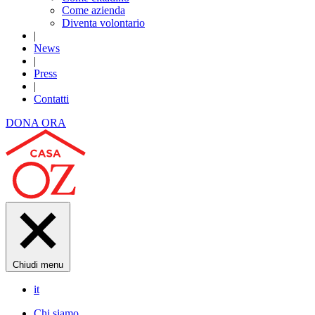
Come azienda
Diventa volontario
|
News
|
Press
|
Contatti
DONA ORA
Chiudi menu
it
Chi siamo