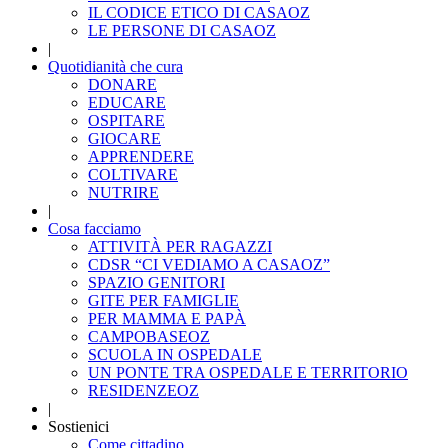
IL CODICE ETICO DI CASAOZ
LE PERSONE DI CASAOZ
|
Quotidianità che cura
DONARE
EDUCARE
OSPITARE
GIOCARE
APPRENDERE
COLTIVARE
NUTRIRE
|
Cosa facciamo
ATTIVITÀ PER RAGAZZI
CDSR “CI VEDIAMO A CASAOZ”
SPAZIO GENITORI
GITE PER FAMIGLIE
PER MAMMA E PAPÀ
CAMPOBASEOZ
SCUOLA IN OSPEDALE
UN PONTE TRA OSPEDALE E TERRITORIO
RESIDENZEOZ
|
Sostienici
Come cittadino