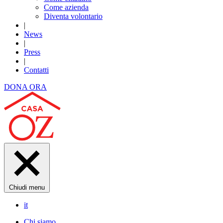
Come azienda
Diventa volontario
|
News
|
Press
|
Contatti
DONA ORA
Chiudi menu
it
Chi siamo