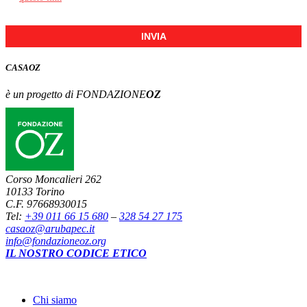
INVIA
CASA
OZ
è un progetto di FONDAZIONE
OZ
Corso Moncalieri 262
10133 Torino
C.F. 97668930015
Tel:
+39 011 66 15 680
–
328 54 27 175
casaoz@arubapec.it
info@fondazioneoz.org
IL NOSTRO CODICE ETICO
Chi siamo