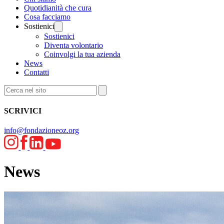
Quotidianità che cura
Cosa facciamo
Sostienici
Sostienici
Diventa volontario
Coinvolgi la tua azienda
News
Contatti
SCRIVICI
info@fondazioneoz.org
News