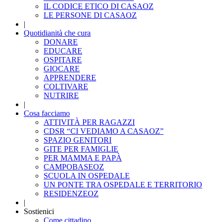
IL CODICE ETICO DI CASAOZ
LE PERSONE DI CASAOZ
|
Quotidianità che cura
DONARE
EDUCARE
OSPITARE
GIOCARE
APPRENDERE
COLTIVARE
NUTRIRE
|
Cosa facciamo
ATTIVITÀ PER RAGAZZI
CDSR “CI VEDIAMO A CASAOZ”
SPAZIO GENITORI
GITE PER FAMIGLIE
PER MAMMA E PAPÀ
CAMPOBASEOZ
SCUOLA IN OSPEDALE
UN PONTE TRA OSPEDALE E TERRITORIO
RESIDENZEOZ
|
Sostienici
Come cittadino