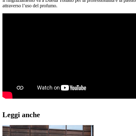
Il ringraziamento va a Diletta Tonatto per la professionalità e la pass
attraverso l’uso del profumo.
Leggi anche