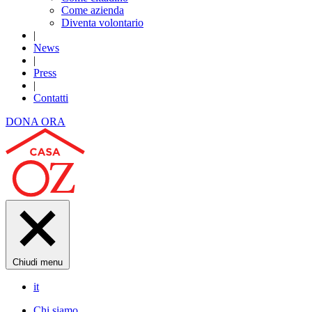
Come azienda
Diventa volontario
|
News
|
Press
|
Contatti
DONA ORA
Chiudi menu
it
Chi siamo