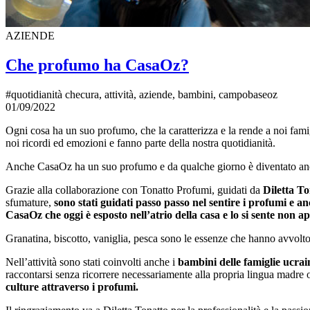
AZIENDE
Che profumo ha CasaOz?
#quotidianità checura, attività, aziende, bambini, campobaseoz
01/09/2022
Ogni cosa ha un suo profumo, che la caratterizza e la rende a noi famig
noi ricordi ed emozioni e fanno parte della nostra quotidianità.
Anche CasaOz ha un suo profumo e da qualche giorno è diventato anc
Grazie alla collaborazione con Tonatto Profumi, guidati da
Diletta To
sfumature,
sono stati guidati passo passo nel sentire i profumi e
CasaOz che oggi è esposto nell’atrio della casa e lo si sente non a
Granatina, biscotto, vaniglia, pesca sono le essenze che hanno avvolto 
Nell’attività sono stati coinvolti anche i
bambini delle famiglie ucrai
raccontarsi senza ricorrere necessariamente alla propria lingua madre o
culture attraverso i profumi.