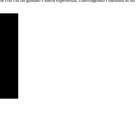
ione con cui ha guidato l’intera esperienza, coinvolgendo i bambini in un