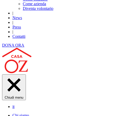
Come azienda
Diventa volontario
|
News
|
Press
|
Contatti
DONA ORA
Chiudi menu
it
Chi siamo