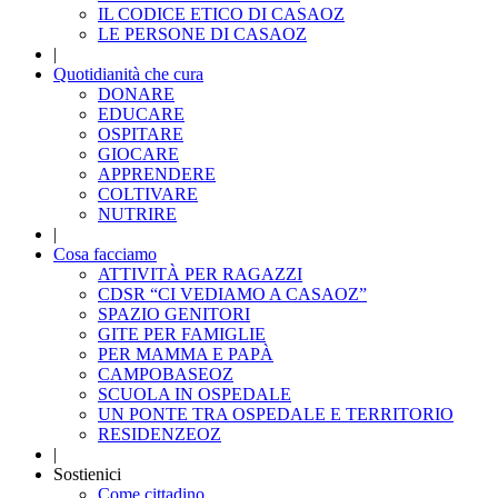
IL CODICE ETICO DI CASAOZ
LE PERSONE DI CASAOZ
|
Quotidianità che cura
DONARE
EDUCARE
OSPITARE
GIOCARE
APPRENDERE
COLTIVARE
NUTRIRE
|
Cosa facciamo
ATTIVITÀ PER RAGAZZI
CDSR “CI VEDIAMO A CASAOZ”
SPAZIO GENITORI
GITE PER FAMIGLIE
PER MAMMA E PAPÀ
CAMPOBASEOZ
SCUOLA IN OSPEDALE
UN PONTE TRA OSPEDALE E TERRITORIO
RESIDENZEOZ
|
Sostienici
Come cittadino