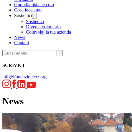
Quotidianità che cura
Cosa facciamo
Sostienici
Sostienici
Diventa volontario
Coinvolgi la tua azienda
News
Contatti
SCRIVICI
info@fondazioneoz.org
News