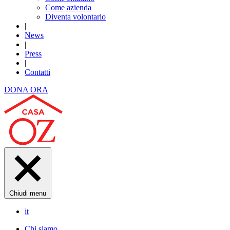
Come azienda
Diventa volontario
|
News
|
Press
|
Contatti
DONA ORA
Chiudi menu
it
Chi siamo