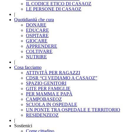
IL CODICE ETICO DI CASAOZ
LE PERSONE DI CASAOZ
|
Quotidianità che cura
DONARE
EDUCARE
OSPITARE
GIOCARE
APPRENDERE
COLTIVARE
NUTRIRE
|
Cosa facciamo
ATTIVITÀ PER RAGAZZI
CDSR “CI VEDIAMO A CASAOZ”
SPAZIO GENITORI
GITE PER FAMIGLIE
PER MAMMA E PAPÀ
CAMPOBASEOZ
SCUOLA IN OSPEDALE
UN PONTE TRA OSPEDALE E TERRITORIO
RESIDENZEOZ
|
Sostienici
Come cittadino