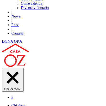
Come azienda
Diventa volontario
|
News
|
Press
|
Contatti
DONA ORA
Chiudi menu
it
Chi siamo