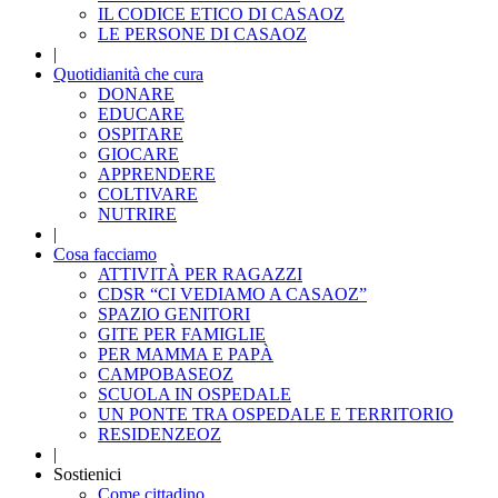
IL CODICE ETICO DI CASAOZ
LE PERSONE DI CASAOZ
|
Quotidianità che cura
DONARE
EDUCARE
OSPITARE
GIOCARE
APPRENDERE
COLTIVARE
NUTRIRE
|
Cosa facciamo
ATTIVITÀ PER RAGAZZI
CDSR “CI VEDIAMO A CASAOZ”
SPAZIO GENITORI
GITE PER FAMIGLIE
PER MAMMA E PAPÀ
CAMPOBASEOZ
SCUOLA IN OSPEDALE
UN PONTE TRA OSPEDALE E TERRITORIO
RESIDENZEOZ
|
Sostienici
Come cittadino