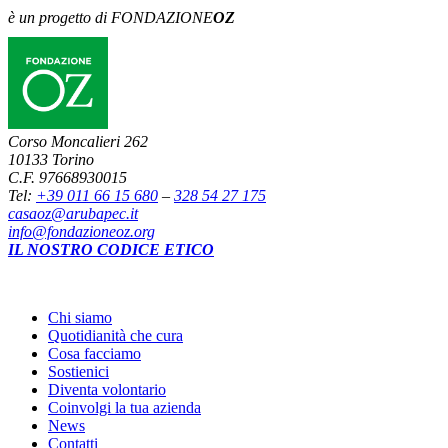
è un progetto di FONDAZIONE
OZ
Corso Moncalieri 262
10133 Torino
C.F. 97668930015
Tel:
+39 011 66 15 680
–
328 54 27 175
casaoz@arubapec.it
info@fondazioneoz.org
IL NOSTRO CODICE ETICO
Chi siamo
Quotidianità che cura
Cosa facciamo
Sostienici
Diventa volontario
Coinvolgi la tua azienda
News
Contatti