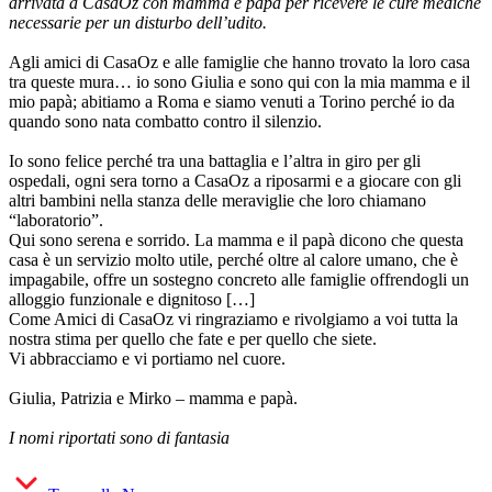
arrivata a CasaOz con mamma e papà per ricevere le cure mediche
necessarie per un disturbo dell’udito.
Agli amici di CasaOz e alle famiglie che hanno trovato la loro casa
tra queste mura… io sono Giulia e sono qui con la mia mamma e il
mio papà; abitiamo a Roma e siamo venuti a Torino perché io da
quando sono nata combatto contro il silenzio.
Io sono felice perché tra una battaglia e l’altra in giro per gli
ospedali, ogni sera torno a CasaOz a riposarmi e a giocare con gli
altri bambini nella stanza delle meraviglie che loro chiamano
“laboratorio”.
Qui sono serena e sorrido. La mamma e il papà dicono che questa
casa è un servizio molto utile, perché oltre al calore umano, che è
impagabile, offre un sostegno concreto alle famiglie offrendogli un
alloggio funzionale e dignitoso […]
Come Amici di CasaOz vi ringraziamo e rivolgiamo a voi tutta la
nostra stima per quello che fate e per quello che siete.
Vi abbracciamo e vi portiamo nel cuore.
Giulia, Patrizia e Mirko – mamma e papà.
I nomi riportati sono di fantasia