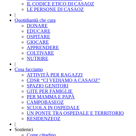
IL CODICE ETICO DI CASAOZ
LE PERSONE DI CASAOZ
|
Quotidianità che cura
DONARE
EDUCARE
OSPITARE
GIOCARE
APPRENDERE
COLTIVARE
NUTRIRE
|
Cosa facciamo
ATTIVITÀ PER RAGAZZI
CDSR “CI VEDIAMO A CASAOZ”
SPAZIO GENITORI
GITE PER FAMIGLIE
PER MAMMA E PAPÀ
CAMPOBASEOZ
SCUOLA IN OSPEDALE
UN PONTE TRA OSPEDALE E TERRITORIO
RESIDENZEOZ
|
Sostienici
Come cittadino