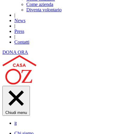
Come azienda
Diventa volontario
|
News
|
Press
|
Contatti
DONA ORA
Chiudi menu
it
Chi siamo