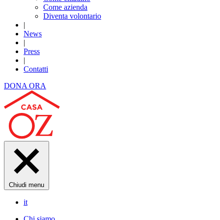
Come azienda
Diventa volontario
|
News
|
Press
|
Contatti
DONA ORA
Chiudi menu
it
Chi siamo