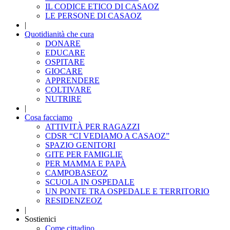
IL CODICE ETICO DI CASAOZ
LE PERSONE DI CASAOZ
|
Quotidianità che cura
DONARE
EDUCARE
OSPITARE
GIOCARE
APPRENDERE
COLTIVARE
NUTRIRE
|
Cosa facciamo
ATTIVITÀ PER RAGAZZI
CDSR “CI VEDIAMO A CASAOZ”
SPAZIO GENITORI
GITE PER FAMIGLIE
PER MAMMA E PAPÀ
CAMPOBASEOZ
SCUOLA IN OSPEDALE
UN PONTE TRA OSPEDALE E TERRITORIO
RESIDENZEOZ
|
Sostienici
Come cittadino