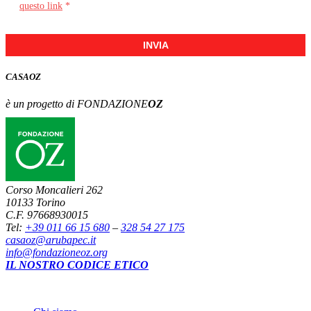
questo link
*
INVIA
CASA
OZ
è un progetto di FONDAZIONE
OZ
Corso Moncalieri 262
10133 Torino
C.F. 97668930015
Tel:
+39 011 66 15 680
–
328 54 27 175
casaoz@arubapec.it
info@fondazioneoz.org
IL NOSTRO CODICE ETICO