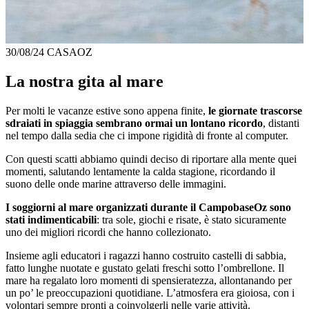
30/08/24
CASAOZ
La nostra gita al mare
Per molti le vacanze estive sono appena finite,
le giornate trascorse
sdraiati in spiaggia sembrano ormai un lontano ricordo
, distanti
nel tempo dalla sedia che ci impone rigidità di fronte al
computer.
Con questi scatti abbiamo quindi deciso di riportare alla mente quei
momenti, salutando lentamente la calda stagione, ricordando il
suono delle onde marine attraverso delle immagini.
I soggiorni al mare organizzati durante il CampobaseOz sono
stati indimenticabili
: tra sole, giochi e risate, è stato sicuramente
uno dei migliori ricordi che hanno collezionato.
Insieme agli educatori i ragazzi hanno costruito castelli di sabbia,
fatto lunghe nuotate e gustato gelati freschi sotto l’ombrellone. Il
mare ha regalato loro momenti di spensieratezza, allontanando per
un po’ le preoccupazioni quotidiane. L’atmosfera era gioiosa, con i
volontari sempre pronti a coinvolgerli nelle varie attività.