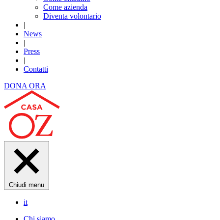
Come azienda
Diventa volontario
|
News
|
Press
|
Contatti
DONA ORA
Chiudi menu
it
Chi siamo