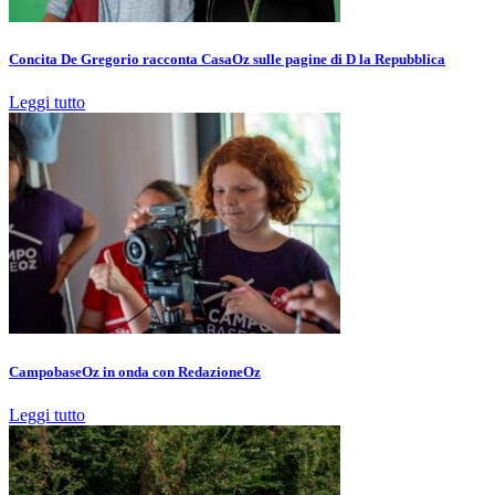
Concita De Gregorio racconta CasaOz sulle pagine di D la Repubblica
Leggi tutto
CampobaseOz in onda con RedazioneOz
Leggi tutto