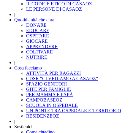
IL CODICE ETICO DI CASAOZ
LE PERSONE DI CASAOZ
|
Quotidianità che cura
DONARE
EDUCARE
OSPITARE
GIOCARE
APPRENDERE
COLTIVARE
NUTRIRE
|
Cosa facciamo
ATTIVITÀ PER RAGAZZI
CDSR “CI VEDIAMO A CASAOZ”
SPAZIO GENITORI
GITE PER FAMIGLIE
PER MAMMA E PAPÀ
CAMPOBASEOZ
SCUOLA IN OSPEDALE
UN PONTE TRA OSPEDALE E TERRITORIO
RESIDENZEOZ
|
Sostienici
Come cittadino