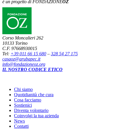
è un progetto di FONDAZIONE
OZ
Corso Moncalieri 262
10133 Torino
C.F. 97668930015
Tel:
+39 011 66 15 680
–
328 54 27 175
casaoz@arubapec.it
info@fondazioneoz.org
IL NOSTRO CODICE ETICO
Chi siamo
Quotidianità che cura
Cosa facciamo
Sostienici
Diventa volontario
Coinvolgi la tua azienda
News
Contatti