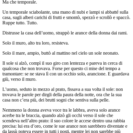
Ma che temporale.
Un temporale sciabolante, una mano di nubi e lampi si abbatté sulla
casa, sugli alberi carichi di frutti e smontò, spezzò e scrollò e spaccò.
Ruppe tutto. Tutto.
Distrusse la casa dell’uomo, strappò le arance della donna dai rami.
Solo il muro, alto tra loro, resisteva.
Solo il mare, ampio, buttò al mattino nel cielo un sole neonato.
Il sole si alzò, compì il suo giro con lentezza e pareva in cerca di
qualcosa che non trovava. Forse per questo ci mise del tempo a
tramontare: se ne stava lì con un occhio solo, arancione. E guardava
giù, verso il muro.
L’uomo, seduto in mezzo al prato, fissava a sua volta il sole: non
trovava le parole per dirgli della paura della notte, ora che la sua
casa non c’era più, dei brutti sogni che sentiva sulla pelle.
Nemmeno la donna aveva voce tra le labbra, aveva solo arance
acerbe tra le braccia, quando alzò gli occhi verso il sole che
scendeva nell’altro prato: il suo colore le accese dentro una rabbia
precisa: lui era d’oro, come le sue arance non sarebbero diventate e
da lassù poteva essere in tutti i posti, mentre lei non sarebbe più