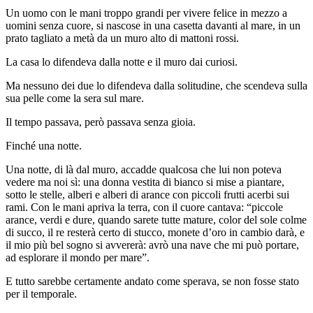
Un uomo con le mani troppo grandi per vivere felice in mezzo a
uomini senza cuore, si nascose in una casetta davanti al mare, in un
prato tagliato a metà da un muro alto di mattoni rossi.
La casa lo difendeva dalla notte e il muro dai curiosi.
Ma nessuno dei due lo difendeva dalla solitudine, che scendeva sulla
sua pelle come la sera sul mare.
Il tempo passava, però passava senza gioia.
Finché una notte.
Una notte, di là dal muro, accadde qualcosa che lui non poteva
vedere ma noi sì: una donna vestita di bianco si mise a piantare,
sotto le stelle, alberi e alberi di arance con piccoli frutti acerbi sui
rami. Con le mani apriva la terra, con il cuore cantava: “piccole
arance, verdi e dure, quando sarete tutte mature, color del sole colme
di succo, il re resterà certo di stucco, monete d’oro in cambio darà, e
il mio più bel sogno si avvererà: avrò una nave che mi può portare,
ad esplorare il mondo per mare”.
E tutto sarebbe certamente andato come sperava, se non fosse stato
per il temporale.