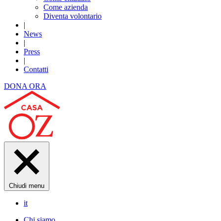
Come azienda
Diventa volontario
|
News
|
Press
|
Contatti
DONA ORA
Chiudi menu
it
Chi siamo