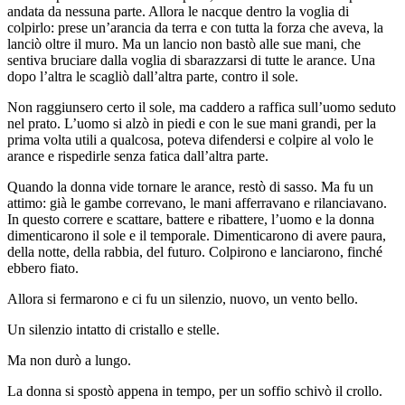
andata da nessuna parte. Allora le nacque dentro la voglia di
colpirlo: prese un’arancia da terra e con tutta la forza che aveva, la
lanciò oltre il muro. Ma un lancio non bastò alle sue mani, che
sentiva bruciare dalla voglia di sbarazzarsi di tutte le arance. Una
dopo l’altra le scagliò dall’altra parte, contro il sole.
Non raggiunsero certo il sole, ma caddero a raffica sull’uomo seduto
nel prato. L’uomo si alzò in piedi e con le sue mani grandi, per la
prima volta utili a qualcosa, poteva difendersi e colpire al volo le
arance e rispedirle senza fatica dall’altra parte.
Quando la donna vide tornare le arance, restò di sasso. Ma fu un
attimo: già le gambe correvano, le mani afferravano e rilanciavano.
In questo correre e scattare, battere e ribattere, l’uomo e la donna
dimenticarono il sole e il temporale. Dimenticarono di avere paura,
della notte, della rabbia, del futuro. Colpirono e lanciarono, finché
ebbero fiato.
Allora si fermarono e ci fu un silenzio, nuovo, un vento bello.
Un silenzio intatto di cristallo e stelle.
Ma non durò a lungo.
La donna si spostò appena in tempo, per un soffio schivò il crollo.