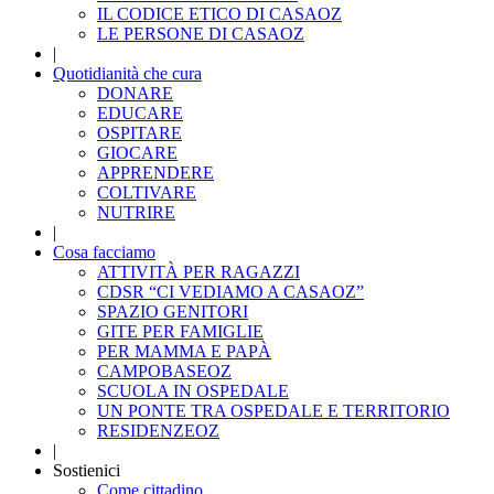
IL CODICE ETICO DI CASAOZ
LE PERSONE DI CASAOZ
|
Quotidianità che cura
DONARE
EDUCARE
OSPITARE
GIOCARE
APPRENDERE
COLTIVARE
NUTRIRE
|
Cosa facciamo
ATTIVITÀ PER RAGAZZI
CDSR “CI VEDIAMO A CASAOZ”
SPAZIO GENITORI
GITE PER FAMIGLIE
PER MAMMA E PAPÀ
CAMPOBASEOZ
SCUOLA IN OSPEDALE
UN PONTE TRA OSPEDALE E TERRITORIO
RESIDENZEOZ
|
Sostienici
Come cittadino