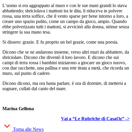
L’uomo si era aggrappato al muro e con le sue mani grandi lo stava
abbattendo; sbriciolava i mattoni tra le dita, li riduceva in polvere
rossa, una terra soffice, che il vento sparse per bene intorno a loro, a
creare uno spazio pulito, come un campo da gioco, ampio. Quando
ebbe polverizzato tutti i mattoni, si avvicinò alla donna, strinse senza
stringere la sua mano tesa.
Si dissero: grazie. E fu proprio un bel grazie, come una poesia.
Dicono che se ne andarono insieme, verso altri muri da abbattere, da
sbriciolare. Dicono che diventò il loro lavoro. E dicono che sui
campi di terra rossa i bambini iniziarono a giocare un gioco nuovo,
con due racchette, una pallina e una rete tirata a metà, che ricorda un
muro, sul punto di cadere.
Dicono dicono, ma ora basta parlare, è ora di dormire, di mettersi a
sognare, cullati dal canto del mare.
Marina Gellona
Vai a “Le Rubriche di CasaOz” ->
Torna alle News