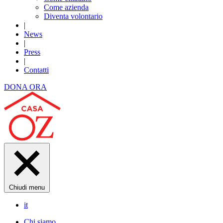
Come azienda
Diventa volontario
|
News
|
Press
|
Contatti
DONA ORA
Chiudi menu
it
Chi siamo