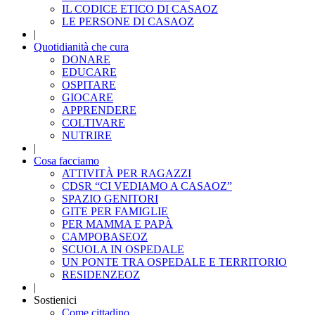
IL CODICE ETICO DI CASAOZ
LE PERSONE DI CASAOZ
|
Quotidianità che cura
DONARE
EDUCARE
OSPITARE
GIOCARE
APPRENDERE
COLTIVARE
NUTRIRE
|
Cosa facciamo
ATTIVITÀ PER RAGAZZI
CDSR “CI VEDIAMO A CASAOZ”
SPAZIO GENITORI
GITE PER FAMIGLIE
PER MAMMA E PAPÀ
CAMPOBASEOZ
SCUOLA IN OSPEDALE
UN PONTE TRA OSPEDALE E TERRITORIO
RESIDENZEOZ
|
Sostienici
Come cittadino