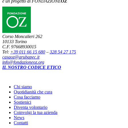
è un progetto di FONDAZIONE
OZ
Corso Moncalieri 262
10133 Torino
C.F. 97668930015
Tel:
+39 011 66 15 680
–
328 54 27 175
casaoz@arubapec.it
info@fondazioneoz.org
IL NOSTRO CODICE ETICO
Chi siamo
Quotidianità che cura
Cosa facciamo
Sostienici
Diventa volontario
Coinvolgi la tua azienda
News
Contatti