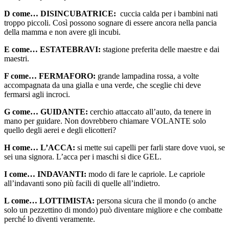
D come… DISINCUBATRICE:
cuccia calda per i bambini nati
troppo piccoli. Così possono sognare di essere ancora nella pancia
della mamma e non avere gli incubi.
E come… ESTATEBRAVI:
stagione preferita delle maestre e dai
maestri.
F come… FERMAFORO:
grande lampadina rossa, a volte
accompagnata da una gialla e una verde, che sceglie chi deve
fermarsi agli incroci.
G come… GUIDANTE:
cerchio attaccato all’auto, da tenere in
mano per guidare. Non dovrebbero chiamare VOLANTE solo
quello degli aerei e degli elicotteri?
H come… L’ACCA:
si mette sui capelli per farli stare dove vuoi, se
sei una signora. L’acca per i maschi si dice GEL.
I come… INDAVANTI:
modo di fare le capriole. Le capriole
all’indavanti sono più facili di quelle all’indietro.
L come… LOTTIMISTA:
persona sicura che il mondo (o anche
solo un pezzettino di mondo) può diventare migliore e che combatte
perché lo diventi veramente.