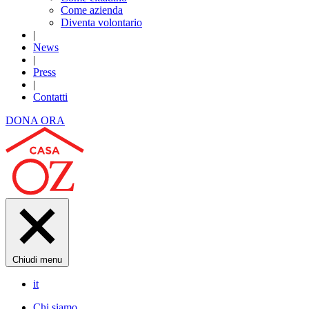
Come azienda
Diventa volontario
|
News
|
Press
|
Contatti
DONA ORA
Chiudi menu
it
Chi siamo