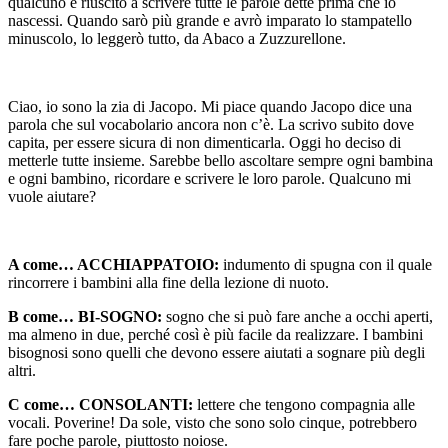
qualcuno è riuscito a scrivere tutte le parole dette prima che io
nascessi. Quando sarò più grande e avrò imparato lo stampatello
minuscolo, lo leggerò tutto, da Abaco a Zuzzurellone.
Ciao, io sono la zia di Jacopo. Mi piace quando Jacopo dice una
parola che sul vocabolario ancora non c’è. La scrivo subito dove
capita, per essere sicura di non dimenticarla. Oggi ho deciso di
metterle tutte insieme. Sarebbe bello ascoltare sempre ogni bambina
e ogni bambino, ricordare e scrivere le loro parole. Qualcuno mi
vuole aiutare?
A come… ACCHIAPPATOIO:
indumento di spugna con il quale
rincorrere i bambini alla fine della lezione di nuoto.
B come… BI-SOGNO:
sogno che si può fare anche a occhi aperti,
ma almeno in due, perché così è più facile da realizzare. I bambini
bisognosi sono quelli che devono essere aiutati a sognare più degli
altri.
C come… CONSOLANTI:
lettere che tengono compagnia alle
vocali. Poverine! Da sole, visto che sono solo cinque, potrebbero
fare poche parole, piuttosto noiose.