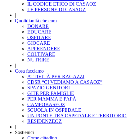
IL CODICE ETICO DI CASAOZ
LE PERSONE DI CASAOZ
|
Quotidianità che cura
DONARE
EDUCARE
OSPITARE
GIOCARE
APPRENDERE
COLTIVARE
NUTRIRE
|
Cosa facciamo
ATTIVITÀ PER RAGAZZI
CDSR “CI VEDIAMO A CASAOZ”
SPAZIO GENITORI
GITE PER FAMIGLIE
PER MAMMA E PAPÀ
CAMPOBASEOZ
SCUOLA IN OSPEDALE
UN PONTE TRA OSPEDALE E TERRITORIO
RESIDENZEOZ
|
Sostienici
Come cittadino