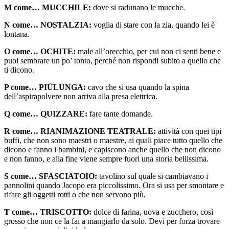
M come… MUCCHILE:
dove si radunano le mucche.
N come… NOSTALZIA:
voglia di stare con la zia, quando lei è
lontana.
O come… OCHITE:
male all’orecchio, per cui non ci senti bene e
puoi sembrare un po’ tonto, perché non rispondi subito a quello che
ti dicono.
P come… PIÙLUNGA:
cavo che si usa quando la spina
dell’aspirapolvere non arriva alla presa elettrica.
Q come… QUIZZARE:
fare tante domande.
R come… RIANIMAZIONE TEATRALE:
attività con quei tipi
buffi, che non sono maestri o maestre, ai quali piace tutto quello che
dicono e fanno i bambini, e capiscono anche quello che non dicono
e non fanno, e alla fine viene sempre fuori una storia bellissima.
S come… SFASCIATOIO:
tavolino sul quale si cambiavano i
pannolini quando Jacopo era piccolissimo. Ora si usa per smontare e
rifare gli oggetti rotti o che non servono più.
T come… TRISCOTTO:
dolce di farina, uova e zucchero, così
grosso che non ce la fai a mangiarlo da solo. Devi per forza trovare