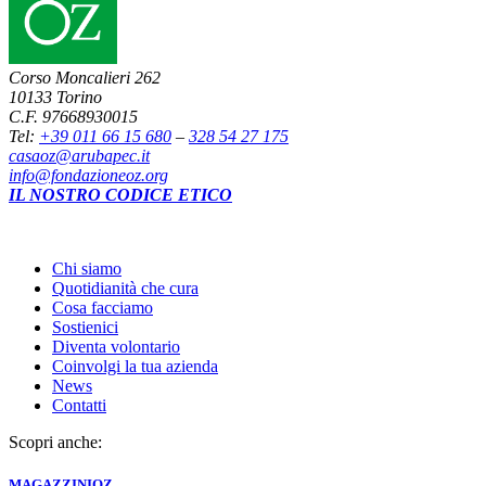
Corso Moncalieri 262
10133 Torino
C.F. 97668930015
Tel:
+39 011 66 15 680
–
328 54 27 175
casaoz@arubapec.it
info@fondazioneoz.org
IL NOSTRO CODICE ETICO
Chi siamo
Quotidianità che cura
Cosa facciamo
Sostienici
Diventa volontario
Coinvolgi la tua azienda
News
Contatti
Scopri anche:
MAGAZZINI
OZ