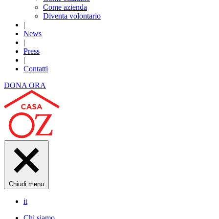
Come azienda
Diventa volontario
|
News
|
Press
|
Contatti
DONA ORA
Chiudi menu
it
Chi siamo