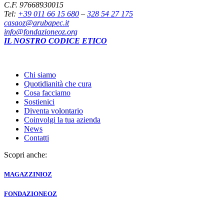
C.F. 97668930015
Tel:
+39 011 66 15 680
–
328 54 27 175
casaoz@arubapec.it
info@fondazioneoz.org
IL NOSTRO CODICE ETICO
Chi siamo
Quotidianità che cura
Cosa facciamo
Sostienici
Diventa volontario
Coinvolgi la tua azienda
News
Contatti
Scopri anche:
MAGAZZINI
OZ
FONDAZIONE
OZ