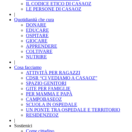
IL CODICE ETICO DI CASAOZ
LE PERSONE DI CASAOZ
|
Quotidianità che cura
DONARE
EDUCARE
OSPITARE
GIOCARE
APPRENDERE
COLTIVARE
NUTRIRE
|
Cosa facciamo
ATTIVITÀ PER RAGAZZI
CDSR “CI VEDIAMO A CASAOZ”
SPAZIO GENITORI
GITE PER FAMIGLIE
PER MAMMA E PAPÀ
CAMPOBASEOZ
SCUOLA IN OSPEDALE
UN PONTE TRA OSPEDALE E TERRITORIO
RESIDENZEOZ
|
Sostienici
Come cittadino