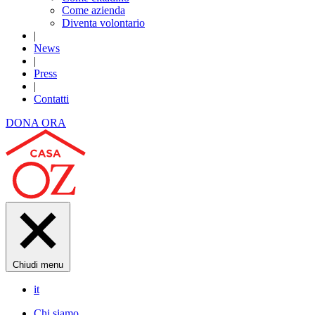
Come azienda
Diventa volontario
|
News
|
Press
|
Contatti
DONA ORA
Chiudi menu
it
Chi siamo