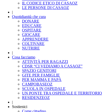
IL CODICE ETICO DI CASAOZ
LE PERSONE DI CASAOZ
|
Quotidianità che cura
DONARE
EDUCARE
OSPITARE
GIOCARE
APPRENDERE
COLTIVARE
NUTRIRE
|
Cosa facciamo
ATTIVITÀ PER RAGAZZI
CDSR “CI VEDIAMO A CASAOZ”
SPAZIO GENITORI
GITE PER FAMIGLIE
PER MAMMA E PAPÀ
CAMPOBASEOZ
SCUOLA IN OSPEDALE
UN PONTE TRA OSPEDALE E TERRITORIO
RESIDENZEOZ
|
Sostienici
Come cittadino