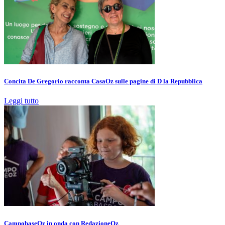
Concita De Gregorio racconta CasaOz sulle pagine di D la Repubblica
Leggi tutto
CampobaseOz in onda con RedazioneOz