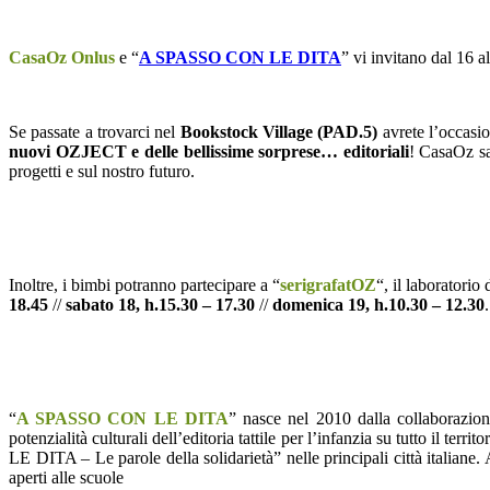
CasaOz Onlus
e “
A SPASSO CON LE DITA
” vi invitano dal 16 
Se passate a trovarci nel
Bookstock Village (PAD.5)
avrete l’occasi
nuovi OZJECT e delle bellissime sorprese… editoriali
! CasaOz sar
progetti e sul nostro futuro.
Inoltre, i bimbi potranno partecipare a “
serigrafatOZ
“, il laboratorio
18.45
//
sabato 18, h.15.30 – 17.30
//
domenica 19, h.10.30 – 12.30
.
“
A SPASSO CON LE DITA
” nasce nel 2010 dalla collaborazion
potenzialità culturali dell’editoria tattile per l’infanzia su tutto il
LE DITA – Le parole della solidarietà” nelle principali città italiane. 
aperti alle scuole