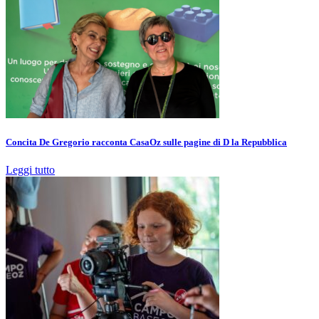
Concita De Gregorio racconta CasaOz sulle pagine di D la Repubblica
Leggi tutto