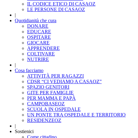
IL CODICE ETICO DI CASAOZ
LE PERSONE DI CASAOZ
|
Quotidianità che cura
DONARE
EDUCARE
OSPITARE
GIOCARE
APPRENDERE
COLTIVARE
NUTRIRE
|
Cosa facciamo
ATTIVITÀ PER RAGAZZI
CDSR “CI VEDIAMO A CASAOZ”
SPAZIO GENITORI
GITE PER FAMIGLIE
PER MAMMA E PAPÀ
CAMPOBASEOZ
SCUOLA IN OSPEDALE
UN PONTE TRA OSPEDALE E TERRITORIO
RESIDENZEOZ
|
Sostienici
Come cittadino