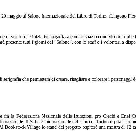
al 20 maggio al Salone Internazionale del Libro di Torino. (Lingotto Fier
one di scoprire le iniziative organizzate nello spazio condiviso tra 
à presente tutti i giorni del “Salone”, con lo staff e i volontari a disp
 di serigrafia che permetterà di creare, ritagliare e colorare i personaggi
e fra la Federazione Nazionale delle Istituzioni pro Ciechi e Enel C
 territorio nazionale. Il Salone Internazionale del Libro di Torino ospita
Al Bookstock Village lo stand del progetto ospiterà una mostra di 12 tavol