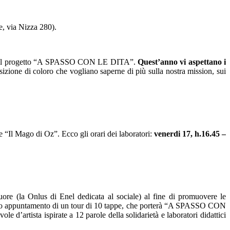
e, via Nizza 280).
noi e il progetto “A SPASSO CON LE DITA”.
Quest’anno vi aspettano i
osizione di coloro che vogliano saperne di più sulla nostra mission, sui
 de “Il Mago di Oz”. Ecco gli orari dei laboratori:
venerdi 17, h.16.45 –
uore (la Onlus di Enel dedicata al sociale) al fine di promuovere le
 il primo appuntamento di un tour di 10 tappe, che porterà “A SPASSO CON
e d’artista ispirate a 12 parole della solidarietà e laboratori didattici