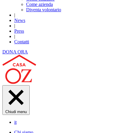
Come azienda
Diventa volontario
|
News
|
Press
|
Contatti
DONA ORA
Chiudi menu
it
Chi siamo