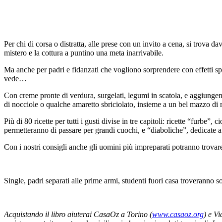
Per chi di corsa o distratta, alle prese con un invito a cena, si trova 
mistero e la cottura a puntino una meta inarrivabile.
Ma anche per padri e fidanzati che vogliono sorprendere con effetti spec
vede…
Con creme pronte di verdura, surgelati, legumi in scatola, e aggiungendo
di nocciole o qualche amaretto sbriciolato, insieme a un bel mazzo di
Più di 80 ricette per tutti i gusti divise in tre capitoli: ricette “furbe
permetteranno di passare per grandi cuochi, e “diaboliche”, dedicate 
Con i nostri consigli anche gli uomini più impreparati potranno trovar
Single, padri separati alle prime armi, studenti fuori casa troveranno s
Acquistando il libro aiuterai CasaOz a Torino (
www.casaoz.org
) e V