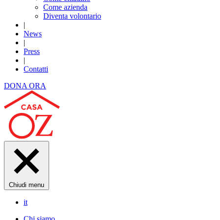
Come azienda
Diventa volontario
|
News
|
Press
|
Contatti
DONA ORA
Chiudi menu
it
Chi siamo