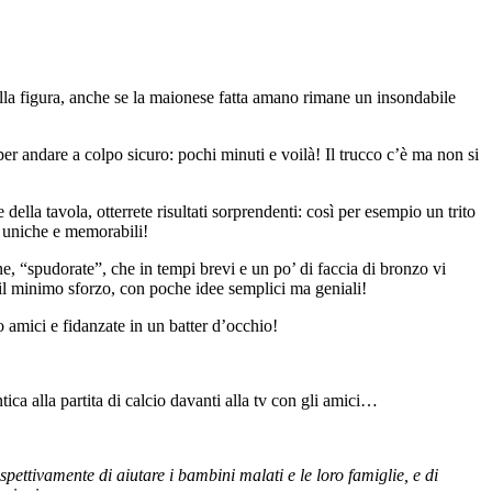
 bella figura, anche se la maionese fatta amano rimane un insondabile
per andare a colpo sicuro: pochi minuti e voilà! Il trucco c’è ma non si
ella tavola, otterrete risultati sorprendenti: così per esempio un trito
e uniche e memorabili!
rone, “spudorate”, che in tempi brevi e un po’ di faccia di bronzo vi
il minimo sforzo, con poche idee semplici ma geniali!
 amici e fidanzate in un batter d’occhio!
ica alla partita di calcio davanti alla tv con gli amici…
pettivamente di aiutare i bambini malati e le loro famiglie, e di