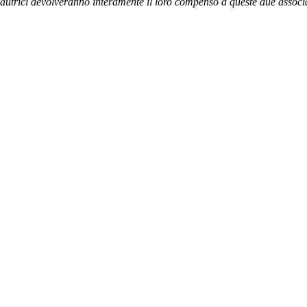
e autrici devolveranno interamente il loro compenso a queste due associ