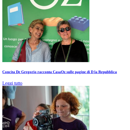
Concita De Gregorio racconta CasaOz sulle pagine di D la Repubblica
Leggi tutto