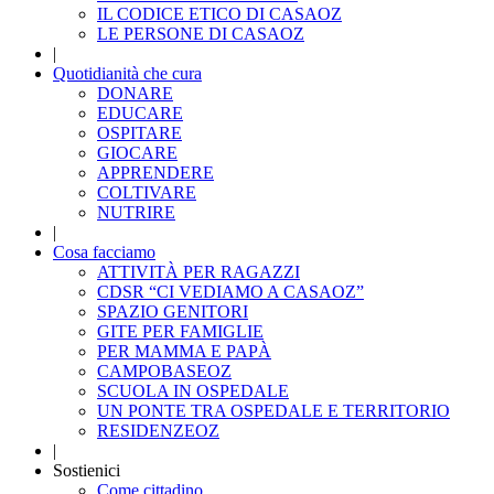
IL CODICE ETICO DI CASAOZ
LE PERSONE DI CASAOZ
|
Quotidianità che cura
DONARE
EDUCARE
OSPITARE
GIOCARE
APPRENDERE
COLTIVARE
NUTRIRE
|
Cosa facciamo
ATTIVITÀ PER RAGAZZI
CDSR “CI VEDIAMO A CASAOZ”
SPAZIO GENITORI
GITE PER FAMIGLIE
PER MAMMA E PAPÀ
CAMPOBASEOZ
SCUOLA IN OSPEDALE
UN PONTE TRA OSPEDALE E TERRITORIO
RESIDENZEOZ
|
Sostienici
Come cittadino