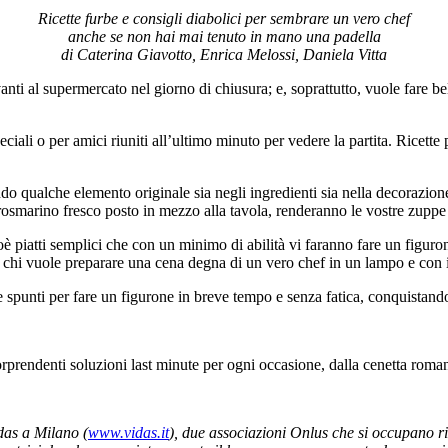
Ricette furbe e consigli diabolici per sembrare un vero chef
anche se non hai mai tenuto in mano una padella
di Caterina Giavotto, Enrica Melossi, Daniela Vitta
davanti al supermercato nel giorno di chiusura; e, soprattutto, vuole fare
iali o per amici riuniti all’ultimo minuto per vedere la partita. Ricette 
 qualche elemento originale sia negli ingredienti sia nella decorazione d
 rosmarino fresco posto in mezzo alla tavola, renderanno le vostre zupp
”, cioè piatti semplici che con un minimo di abilità vi faranno fare un figu
a chi vuole preparare una cena degna di un vero chef in un lampo e con 
e spunti per fare un figurone in breve tempo e senza fatica, conquistando
orprendenti soluzioni last minute per ogni occasione, dalla cenetta romant
idas a Milano (
www.vidas.it
), due associazioni Onlus che si occupano ris