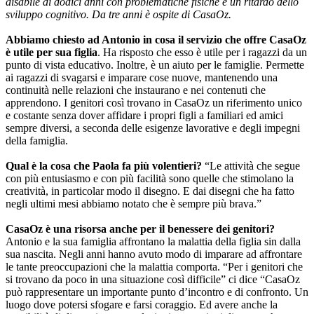
disabile di dodici anni con problematiche fisiche e un ritardo dello
sviluppo cognitivo. Da tre anni è ospite di CasaOz.
Abbiamo chiesto ad Antonio in cosa il servizio che offre CasaOz
è utile per sua figlia
. Ha risposto che esso è utile per i ragazzi da un
punto di vista educativo. Inoltre, è un aiuto per le famiglie. Permette
ai ragazzi di svagarsi e imparare cose nuove, mantenendo una
continuità nelle relazioni che instaurano e nei contenuti che
apprendono. I genitori così trovano in CasaOz un riferimento unico
e costante senza dover affidare i propri figli a familiari ed amici
sempre diversi, a seconda delle esigenze lavorative e degli impegni
della famiglia.
Qual è la cosa che Paola fa più volentieri?
“Le attività che segue
con più entusiasmo e con più facilità sono quelle che stimolano la
creatività, in particolar modo il disegno. E dai disegni che ha fatto
negli ultimi mesi abbiamo notato che è sempre più brava.”
CasaOz è una risorsa anche per il benessere dei genitori?
Antonio e la sua famiglia affrontano la malattia della figlia sin dalla
sua nascita. Negli anni hanno avuto modo di imparare ad affrontare
le tante preoccupazioni che la malattia comporta. “Per i genitori che
si trovano da poco in una situazione così difficile” ci dice “CasaOz
può rappresentare un importante punto d’incontro e di confronto. Un
luogo dove potersi sfogare e farsi coraggio. Ed avere anche la