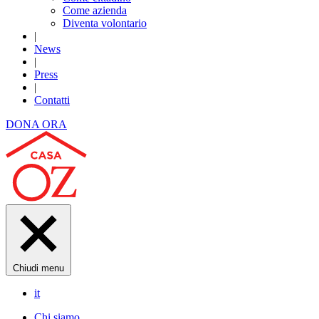
Come azienda
Diventa volontario
|
News
|
Press
|
Contatti
DONA ORA
Chiudi menu
it
Chi siamo