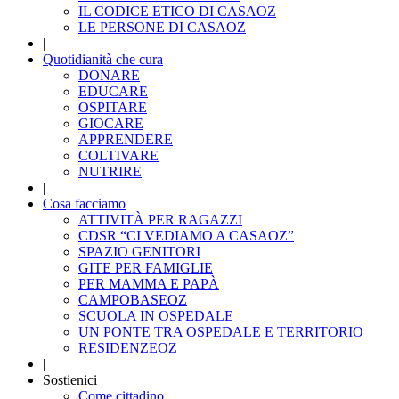
IL CODICE ETICO DI CASAOZ
LE PERSONE DI CASAOZ
|
Quotidianità che cura
DONARE
EDUCARE
OSPITARE
GIOCARE
APPRENDERE
COLTIVARE
NUTRIRE
|
Cosa facciamo
ATTIVITÀ PER RAGAZZI
CDSR “CI VEDIAMO A CASAOZ”
SPAZIO GENITORI
GITE PER FAMIGLIE
PER MAMMA E PAPÀ
CAMPOBASEOZ
SCUOLA IN OSPEDALE
UN PONTE TRA OSPEDALE E TERRITORIO
RESIDENZEOZ
|
Sostienici
Come cittadino