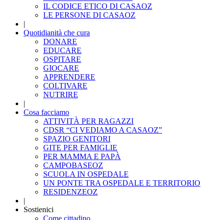
IL CODICE ETICO DI CASAOZ
LE PERSONE DI CASAOZ
|
Quotidianità che cura
DONARE
EDUCARE
OSPITARE
GIOCARE
APPRENDERE
COLTIVARE
NUTRIRE
|
Cosa facciamo
ATTIVITÀ PER RAGAZZI
CDSR “CI VEDIAMO A CASAOZ”
SPAZIO GENITORI
GITE PER FAMIGLIE
PER MAMMA E PAPÀ
CAMPOBASEOZ
SCUOLA IN OSPEDALE
UN PONTE TRA OSPEDALE E TERRITORIO
RESIDENZEOZ
|
Sostienici
Come cittadino