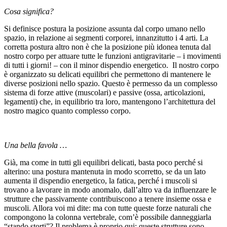
Cosa significa?
Si definisce postura la posizione assunta dal corpo umano nello
spazio, in relazione ai segmenti corporei, innanzitutto i 4 arti. La
corretta postura altro non è che la posizione più idonea tenuta dal
nostro corpo per attuare tutte le funzioni antigravitarie – i movimenti
di tutti i giorni! – con il minor dispendio energetico. Il nostro corpo
è organizzato su delicati equilibri che permettono di mantenere le
diverse posizioni nello spazio. Questo è permesso da un complesso
sistema di forze attive (muscolari) e passive (ossa, articolazioni,
legamenti) che, in equilibrio tra loro, mantengono l’architettura del
nostro magico quanto complesso corpo.
Una bella favola …
Già, ma come in tutti gli equilibri delicati, basta poco perché si
alterino: una postura mantenuta in modo scorretto, se da un lato
aumenta il dispendio energetico, la fatica, perché i muscoli si
trovano a lavorare in modo anomalo, dall’altro va da influenzare le
strutture che passivamente contribuiscono a tenere insieme ossa e
muscoli. Allora voi mi dite: ma con tutte queste forze naturali che
compongono la colonna vertebrale, com’è possibile danneggiarla
“stando storti”? Il problema è proprio qui: queste strutture sono