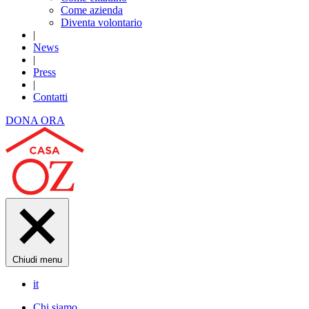
Come azienda
Diventa volontario
|
News
|
Press
|
Contatti
DONA ORA
Chiudi menu
it
Chi siamo