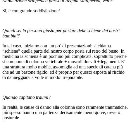
riabilitazione ortopedica presso il Regina Margherita, vero?
Si, e con grande soddisfazione!
Quindi sei la persona giusta per parlare delle schiene dei nostri
bambini?
In tal caso, iniziamo con un po’ di presentazioni: si chiama
“schiena” quella parte del nostro corpo posta sul retro del busto. In
medicina la schiena è un pochino più complicata, soprattutto perché
si compone di colonna vertebrale + muscoli dorsali + legamenti. E’
una struttura molto mobile, assomiglia ad una specie di catena più
che ad un bastone rigido, ed è proprio per questo esposta al rischio
di danneggiarsi a volte in modo irreparabile.
Quando capitano traumi?
In realtà, le cause di danno alla colonna sono raramente traumatiche,
più spesso hanno una partenza decisamente meno grave, ovvero
posturale.