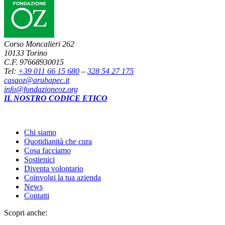
Corso Moncalieri 262
10133 Torino
C.F. 97668930015
Tel:
+39 011 66 15 680
–
328 54 27 175
casaoz@arubapec.it
info@fondazioneoz.org
IL NOSTRO CODICE ETICO
Chi siamo
Quotidianità che cura
Cosa facciamo
Sostienici
Diventa volontario
Coinvolgi la tua azienda
News
Contatti
Scopri anche: